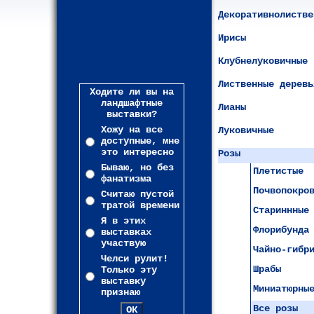
Декоративнолистве
Ирисы
Клубнелуковичные
Лиственные деревь
Ходите ли вы на
ландшафтные
Лианы
выставки?
Хожу на все
Луковичные
доступные, мне
это интересно
Розы
Бываю, но без
Плетистые
фанатизма
Почвопокро
Считаю пустой
тратой времени
Стариннные
Я в этих
Флорибунда
выставках
участвую
Чайно-гибр
Челси рулит!
Шрабы
Только эту
выставку
Миниатюрны
признаю
Все розы