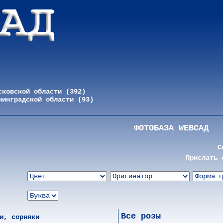
сковской области (392)
нинградской области (93)
ФОТОБАЗА WEBСАД
С
Прислать 
Все розы
и, сорняки