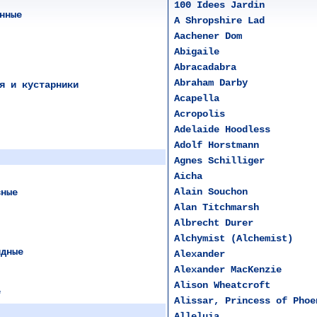
100 Idees Jardin
нные
A Shropshire Lad
Aachener Dom
Abigaile
Abracadabra
Abraham Darby
я и кустарники
Acapella
Acropolis
Adelaide Hoodless
Adolf Horstmann
Agnеs Schilliger
Aicha
Alain Souchon
вные
Alan Titchmarsh
Albrecht Durer
Alchymist (Alchemist)
идные
Alexander
Alexander MacKenzie
Alison Wheatcroft
е
Alissar, Princess of Phoe
Alleluia