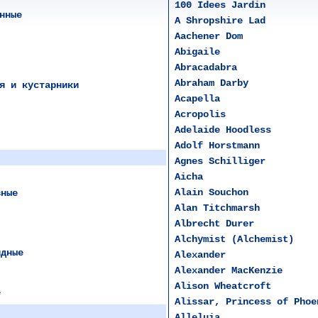
100 Idees Jardin
нные
A Shropshire Lad
Aachener Dom
Abigaile
Abracadabra
Abraham Darby
я и кустарники
Acapella
Acropolis
Adelaide Hoodless
Adolf Horstmann
Agnеs Schilliger
Aicha
Alain Souchon
вные
Alan Titchmarsh
Albrecht Durer
Alchymist (Alchemist)
идные
Alexander
Alexander MacKenzie
Alison Wheatcroft
е
Alissar, Princess of Phoe
Alleluia