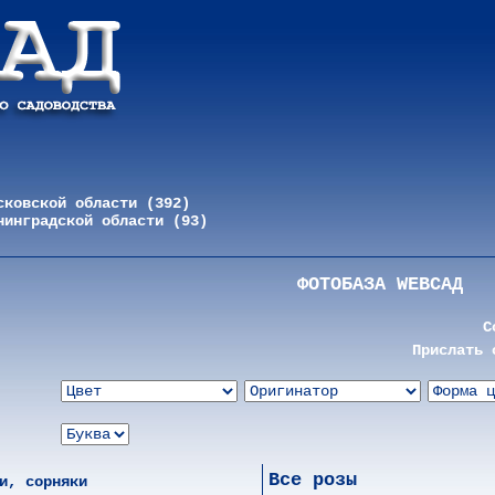
сковской области (392)
нинградской области (93)
ФОТОБАЗА WEBСАД
С
Прислать 
Все розы
и, сорняки