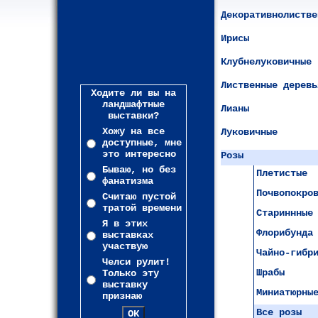
Декоративнолистве
Ирисы
Клубнелуковичные
Лиственные деревь
Ходите ли вы на
ландшафтные
Лианы
выставки?
Хожу на все
Луковичные
доступные, мне
это интересно
Розы
Бываю, но без
Плетистые
фанатизма
Почвопокро
Считаю пустой
тратой времени
Стариннные
Я в этих
Флорибунда
выставках
участвую
Чайно-гибр
Челси рулит!
Шрабы
Только эту
выставку
Миниатюрны
признаю
Все розы