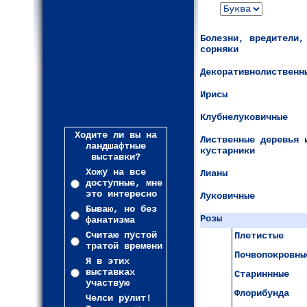
Болезни, вредители,
сорняки
Декоративнолиственн
Ирисы
Клубнелуковичные
Ходите ли вы на
Лиственные деревья 
ландшафтные
кустарники
выставки?
Хожу на все
Лианы
доступные, мне
это интересно
Луковичные
Бываю, но без
Розы
фанатизма
Считаю пустой
Плетистые
тратой времени
Почвопокровны
Я в этих
выставках
Стариннные
участвую
Флорибунда
Челси рулит!