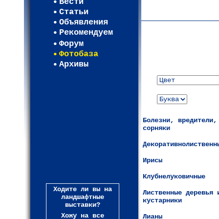
Вести
Карта WEBСАД в Лени
Статьи
(93)
Объявления
Рекомендуем
Форум
Фотобаза
Архивы
Болезни, вредители,
сорняки
Декоративнолиственн
Ирисы
Клубнелуковичные
Ходите ли вы на
Лиственные деревья 
ландшафтные
кустарники
выставки?
Хожу на все
Лианы