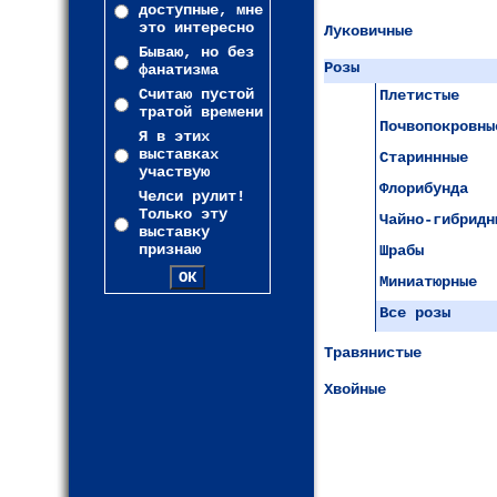
доступные, мне
это интересно
Луковичные
Бываю, но без
Розы
фанатизма
Считаю пустой
Плетистые
тратой времени
Почвопокровны
Я в этих
выставках
Стариннные
участвую
Флорибунда
Челси рулит!
Только эту
Чайно-гибридн
выставку
признаю
Шрабы
Миниатюрные
Все розы
Травянистые
Хвойные