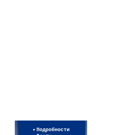
Мои настройки
Регистрация
Подробности
Карта WEBСАД в Моск