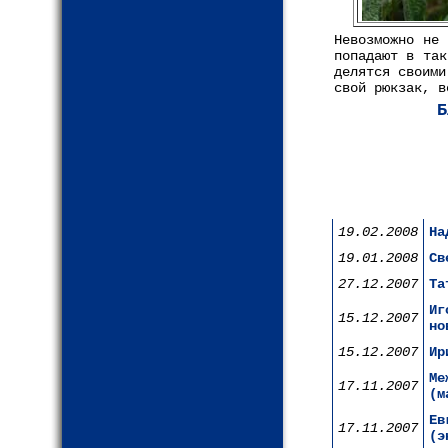
Невозможно не 
попадают в так
делятся своими
свой рюкзак, в
Б
19.02.2008
На
19.01.2008
Св
27.12.2007
Та
Иг
15.12.2007
но
15.12.2007
Ир
Ме
17.11.2007
(м
Ев
17.11.2007
(э