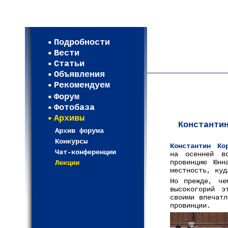
Мои настройки
Регистрация
Подробности
Карта WEBСАД в Моск
Вести
Карта WEBСАД в Лени
Статьи
(93)
Объявления
Рекомендуем
Форум
Фотобаза
Архивы
Константи
Архив форума
Конкурсы
Константин Ко
Чат-конференции
на осенней в
провинцию Юнн
Лекции
местность, куд
Но прежде, че
высокогорий э
своими впечатл
провинции.