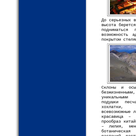
До серьезных в
высота беретс
подниматься 
возможность а
покрытом стеля
Склоны и осы
безжизненны
уникальными
подушки песч
хохлатки, 
всевозможные л
красавица – п
прообраз китай
– лилия, меко
ботаническая