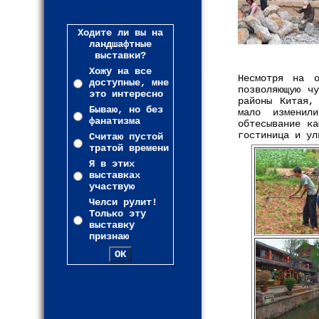
Ходите ли вы на
ландшафтные
выставки?
Хожу на все
Несмотря на о
доступные, мне
позволяющую ч
это интересно
районы Китая,
Бываю, но без
мало изменил
фанатизма
обтесывание ка
гостиница и ул
Считаю пустой
тратой времени
Я в этих
выставках
участвую
Челси рулит!
Только эту
выставку
признаю