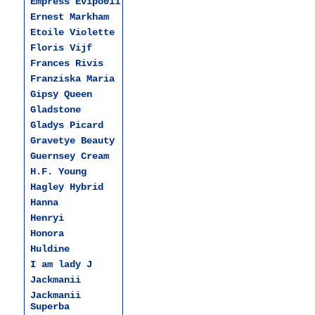
Empress Evipo011
Ernest Markham
Etoile Violette
Floris Vijf
Frances Rivis
Franziska Maria
Gipsy Queen
Gladstone
Gladys Picard
Gravetye Beauty
Guernsey Cream
H.F. Young
Hagley Hybrid
Hanna
Henryi
Honora
Huldine
I am lady J
Jackmanii
Jackmanii
Superba