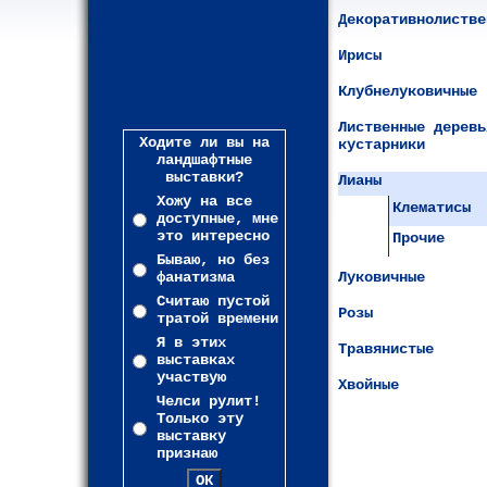
Декоративнолистве
Ирисы
Клубнелуковичные
Лиственные деревь
Ходите ли вы на
кустарники
ландшафтные
выставки?
Лианы
Хожу на все
Клематисы
доступные, мне
это интересно
Прочие
Бываю, но без
фанатизма
Луковичные
Считаю пустой
Розы
тратой времени
Я в этих
Травянистые
выставках
участвую
Хвойные
Челси рулит!
Только эту
выставку
признаю