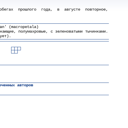
обегах прошлого года, в августе повторное,
an' (macropetala)
кающие, полумахровые, с зеленоватыми тычинками.
ует).
еченных авторов