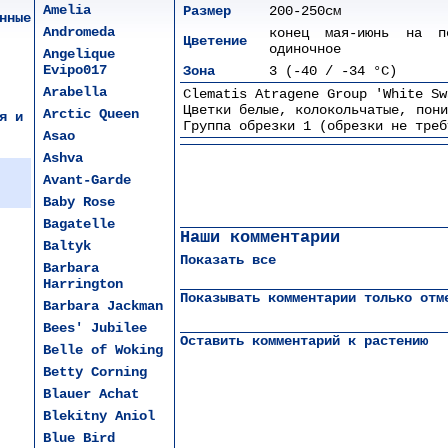
Amelia
Размер
200-250см
нные
Andromeda
конец мая-июнь на п
Цветение
одиночное
Angelique
Evipo017
Зона
3 (-40 / -34 °C)
Arabella
Clematis Atragene Group 'White Sw
Цветки белые, колокольчатые, пони
Arctic Queen
я и
Группа обрезки 1 (обрезки не треб
Asao
Ashva
Avant-Garde
Baby Rose
Bagatelle
Наши комментарии
Baltyk
Показать все
Barbara
Harrington
Показывать комментарии только отм
Barbara Jackman
Bees' Jubilee
Оставить комментарий к растению
Belle of Woking
Betty Corning
Blauer Achat
Blekitny Aniol
Blue Bird