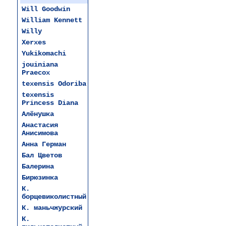
Will Goodwin
William Kennett
Willy
Xerxes
Yukikomachi
jouiniana
Praecox
texensis Odoriba
texensis
Princess Diana
Алёнушка
Анастасия
Анисимова
Анна Герман
Бал Цветов
Балерина
Бирюзинка
К.
борщевиколистный
К. маньчжурский
К.