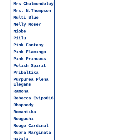
Mrs Cholmondeley
Mrs. N.Thompson
Multi Blue
Nelly Moser
Niobe
Piilu
Pink Fantasy
Pink Flamingo
Pink Princess
Polish Spirit
Pribaltika
Purpurea Plena
Elegans
Ramona
Rebecca Evipo016
Rhapsody
Romantika
Rooguchi
Rouge Cardinal
Rubra Marginata
Sakala