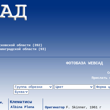
сковской области (392)
нинградской области (93)
ФОТОБАЗА WEBСАД
С
Прислать 
Клематисы
и,
Albina Plena
Оригинатор
F. Skinner, 1961 г