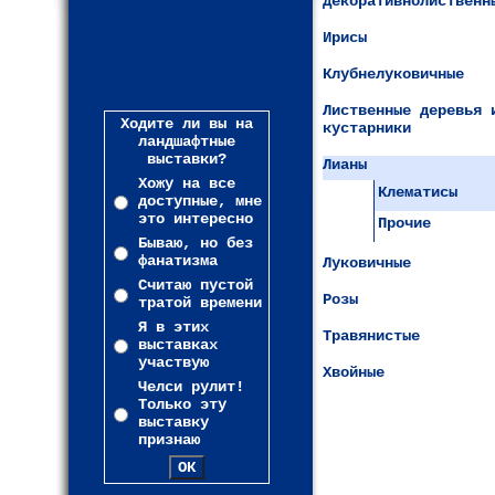
Декоративнолиственн
Ирисы
Клубнелуковичные
Лиственные деревья 
Ходите ли вы на
кустарники
ландшафтные
выставки?
Лианы
Хожу на все
Клематисы
доступные, мне
это интересно
Прочие
Бываю, но без
фанатизма
Луковичные
Считаю пустой
Розы
тратой времени
Я в этих
Травянистые
выставках
участвую
Хвойные
Челси рулит!
Только эту
выставку
признаю