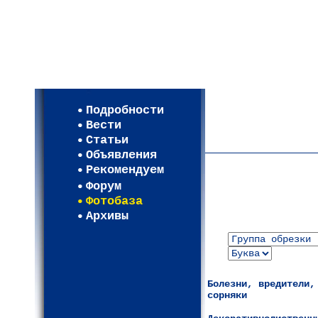
Мои настройки
Регистрация
Подробности
Карта WEBСАД в Моск
Вести
Карта WEBСАД в Лени
Статьи
(93)
Объявления
Рекомендуем
Форум
Фотобаза
Архивы
Болезни, вредители,
сорняки