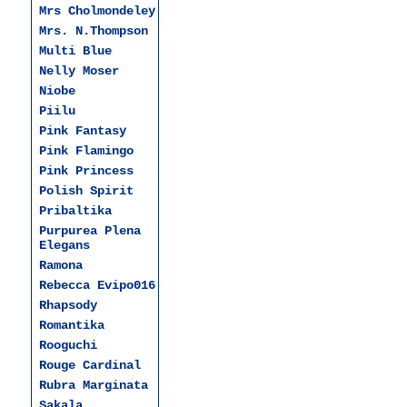
Mrs Cholmondeley
Mrs. N.Thompson
Multi Blue
Nelly Moser
Niobe
Piilu
Pink Fantasy
Pink Flamingo
Pink Princess
Polish Spirit
Pribaltika
Purpurea Plena
Elegans
Ramona
Rebecca Evipo016
Rhapsody
Romantika
Rooguchi
Rouge Cardinal
Rubra Marginata
Sakala