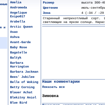
Amelia
Размер
высота 300-4
нные
Andromeda
Цветение
июль-сентябр
Angelique
Зона
4 (-34 / -29
Evipo017
Старинный неприхотливый сорт. 
Arabella
светлеющие на ярком солнце. Нарас
Arctic Queen
я и
Asao
Ashva
Avant-Garde
Baby Rose
Bagatelle
Baltyk
Barbara
Harrington
Barbara Jackman
Bees' Jubilee
Наши комментарии
Belle of Woking
Показать все
Betty Corning
Blauer Achat
Зимовка
Blekitny Aniol
Blue Bird