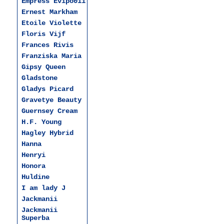
Empress Evipo011
Ernest Markham
Etoile Violette
Floris Vijf
Frances Rivis
Franziska Maria
Gipsy Queen
Gladstone
Gladys Picard
Gravetye Beauty
Guernsey Cream
H.F. Young
Hagley Hybrid
Hanna
Henryi
Honora
Huldine
I am lady J
Jackmanii
Jackmanii
Superba