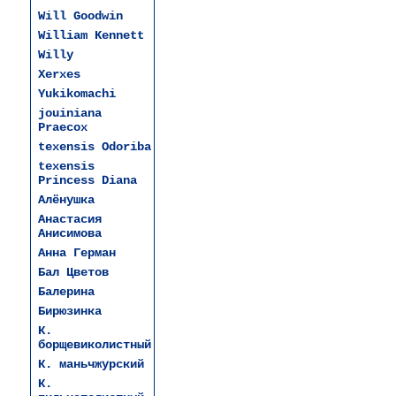
Will Goodwin
William Kennett
Willy
Xerxes
Yukikomachi
jouiniana
Praecox
texensis Odoriba
texensis
Princess Diana
Алёнушка
Анастасия
Анисимова
Анна Герман
Бал Цветов
Балерина
Бирюзинка
К.
борщевиколистный
К. маньчжурский
К.