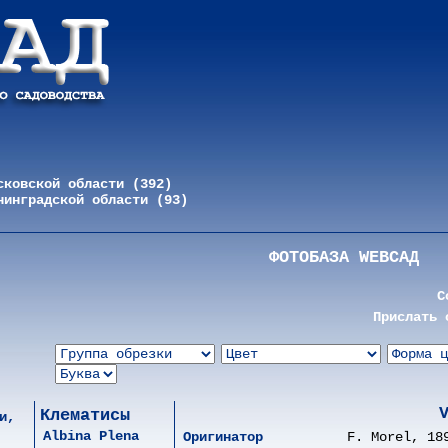
сковской области (392)
нинградской области (93)
ФОТОБАЗА WEBСАД
С
Прислать 
Клематисы
и,
Albina Plena
Оригинатор
F. Morel, 18