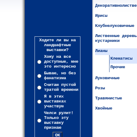
Декоративнолистве
Ирисы
Клубнелуковичные
Лиственные деревь
Ходите ли вы на
кустарники
ландшафтные
выставки?
Лианы
Хожу на все
Клематисы
доступные, мне
это интересно
Прочие
Бываю, но без
фанатизма
Луковичные
Считаю пустой
Розы
тратой времени
Я в этих
Травянистые
выставках
участвую
Хвойные
Челси рулит!
Только эту
выставку
признаю