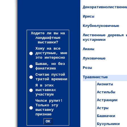
Декоративнолиственн
Ирисы
Клубнелуковичные
Ходите ли вы на
Лиственные деревья 
ландшафтные
кустарники
выставки?
Хожу на все
Лианы
доступные, мне
это интересно
Луковичные
Бываю, но без
Розы
фанатизма
Считаю пустой
Травянистые
тратой времени
Акониты
Я в этих
выставках
Астильбы
участвую
Астранции
Челси рулит!
Только эту
Астры
выставку
признаю
Башмачки
Бузульники