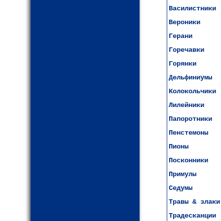
Василистники
Вероники
Герани
Горечавки
Горянки
Дельфиниумы
Колокольчики
Лилейники
Папоротники
Пенстемоны
Пионы
Посконники
Примулы
Седумы
Травы & злаки
Традесканции