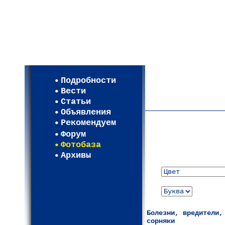
Мои настройки
Регистрация
Подробности
Карта WEBСАД в Моск
Вести
Карта WEBСАД в Лени
Статьи
(93)
Объявления
Рекомендуем
Форум
Фотобаза
Архивы
Болезни, вредители,
сорняки