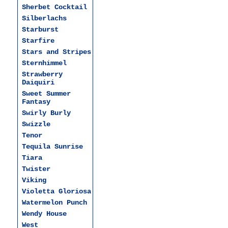
Sherbet Cocktail
Silberlachs
Starburst
Starfire
Stars and Stripes
Sternhimmel
Strawberry
Daiquiri
Sweet Summer
Fantasy
Swirly Burly
Swizzle
Tenor
Tequila Sunrise
Tiara
Twister
Viking
Violetta Gloriosa
Watermelon Punch
Wendy House
West