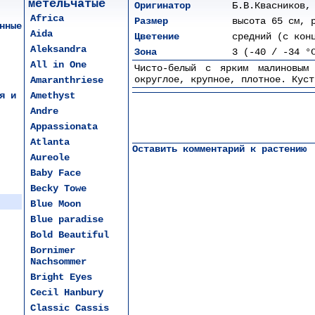
метельчатые
Оригинатор
Б.В.Квасников,
Africa
Размер
высота 65 см, 
нные
Aida
Цветение
средний (с кон
Aleksandra
Зона
3 (-40 / -34 °
All in One
Чисто-белый с ярким малиновым 
округлое, крупное, плотное. Куст
Amaranthriese
я и
Amethyst
Andre
Appassionata
Atlanta
Оставить комментарий к растению
Aureole
Baby Face
Becky Towe
Blue Moon
Blue paradise
Bold Beautiful
Bornimer
Nachsommer
Bright Eyes
Cecil Hanbury
Classic Cassis