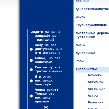
сорняки
Декоративнолистве
Ирисы
Клубнелуковичные
Ходите ли вы на
Лиственные деревь
ландшафтные
кустарники
выставки?
Хожу на все
Лианы
доступные, мне
это интересно
Луковичные
Бываю, но без
Розы
фанатизма
Считаю пустой
Травянистые
тратой времени
Акониты
Я в этих
выставках
Астильбы
участвую
Астранции
Челси рулит!
Только эту
Астры
выставку
признаю
Башмачки