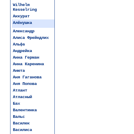
Wilhelm
Kesselring
Аккурат
Алёнушка
Александр
Алиса Фрейндлих
Альфа
Андрейка
Анна Герман
Анна Каренина
Анюта
Аня Гаганова
Аня Попова
Атлант
Атласный
Бах
Валентинка
Вальс
Василек
Василиса