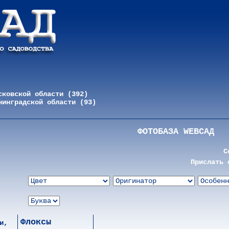
сковской области (392)
нинградской области (93)
ФОТОБАЗА WEBСАД
С
Прислать 
Флоксы
и,