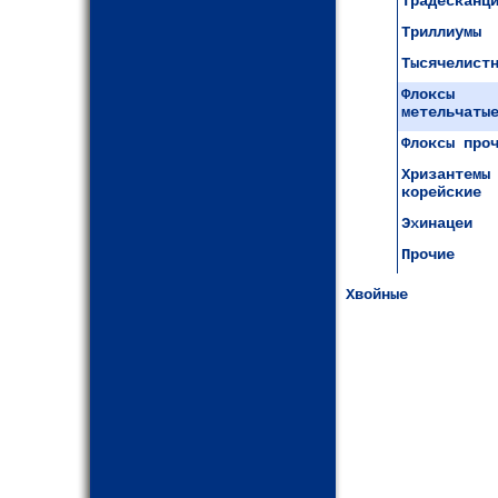
Традесканц
Триллиумы
Тысячелист
Флоксы
метельчаты
Флоксы про
Хризантемы
корейские
Эхинацеи
Прочие
Хвойные