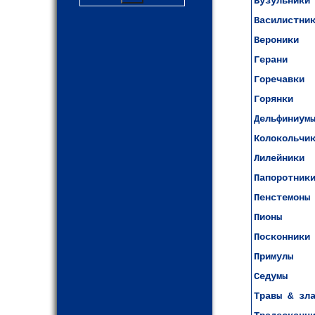
Бузульники
Василистни
Вероники
Герани
Горечавки
Горянки
Дельфиниум
Колокольчи
Лилейники
Папоротник
Пенстемоны
Пионы
Посконники
Примулы
Седумы
Травы & зл