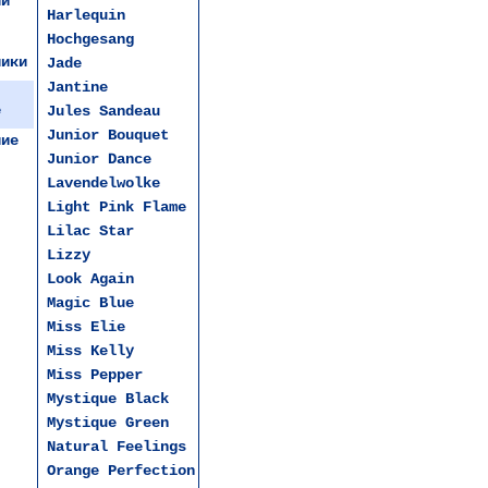
ии
Harlequin
Hochgesang
ники
Jade
Jantine
е
Jules Sandeau
Junior Bouquet
чие
Junior Dance
Lavendelwolke
Light Pink Flame
Lilac Star
Lizzy
Look Again
Magic Blue
Miss Elie
Miss Kelly
Miss Pepper
Mystique Black
Mystique Green
Natural Feelings
Orange Perfection