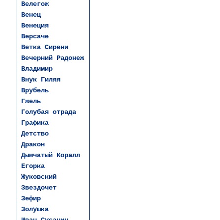
Велегож
Венец
Венеция
Версаче
Ветка Сирени
Вечерний Радонеж
Владимир
Внук Гиляя
Врубель
Гжель
Голубая отрада
Графика
Детство
Дракон
Дымчатый Коралл
Егорка
Жуковский
Звездочет
Зефир
Золушка