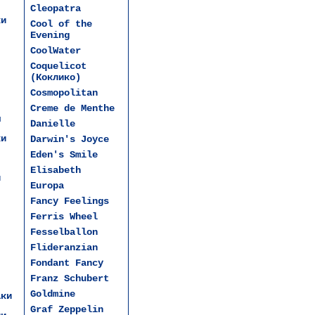
Cleopatra
ки
Cool of the
Evening
CoolWater
Coquelicot
(Коклико)
Cosmopolitan
Creme de Menthe
ы
Danielle
ки
Darwin's Joyce
Eden's Smile
Elisabeth
и
Europa
Fancy Feelings
Ferris Wheel
Fesselballon
Flideranzian
Fondant Fancy
Franz Schubert
Goldmine
аки
Graf Zeppelin