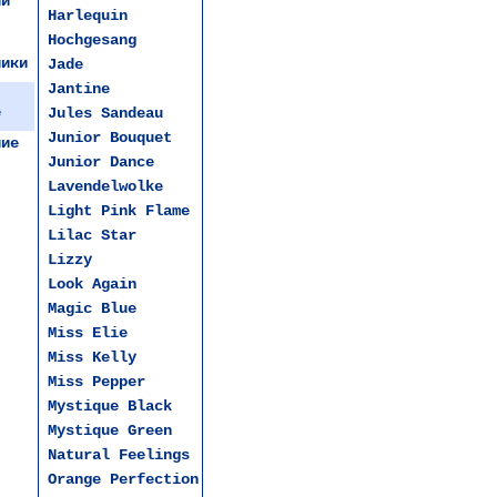
ии
Harlequin
Hochgesang
ники
Jade
Jantine
е
Jules Sandeau
Junior Bouquet
чие
Junior Dance
Lavendelwolke
Light Pink Flame
Lilac Star
Lizzy
Look Again
Magic Blue
Miss Elie
Miss Kelly
Miss Pepper
Mystique Black
Mystique Green
Natural Feelings
Orange Perfection