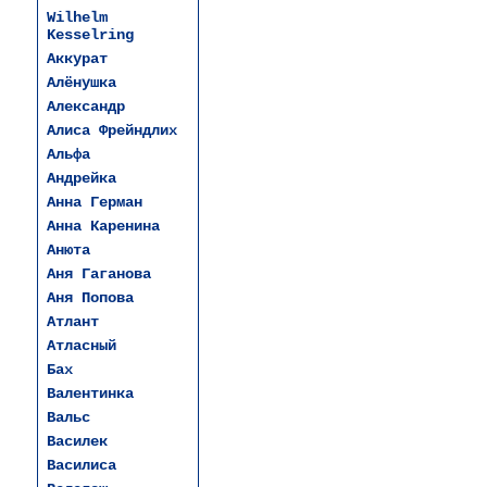
Wilhelm
Kesselring
Аккурат
Алёнушка
Александр
Алиса Фрейндлих
Альфа
Андрейка
Анна Герман
Анна Каренина
Анюта
Аня Гаганова
Аня Попова
Атлант
Атласный
Бах
Валентинка
Вальс
Василек
Василиса