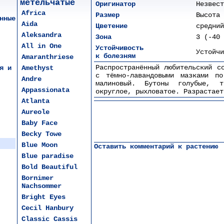
метельчатые
Оригинатор
Незвест
Africa
Размер
Высота 
нные
Aida
Цветение
средний
Aleksandra
Зона
3 (-40 
All in One
Устойчивость
Устойчи
к болезням
Amaranthriese
Распространённый любительский с
я и
Amethyst
с тёмно-лавандовыми мазками п
Andre
малиновый. Бутоны голубые, т
Appassionata
округлое, рыхловатое. Разрастает
Atlanta
Aureole
Baby Face
Becky Towe
Blue Moon
Оставить комментарий к растению
Blue paradise
Bold Beautiful
Bornimer
Nachsommer
Bright Eyes
Cecil Hanbury
Classic Cassis