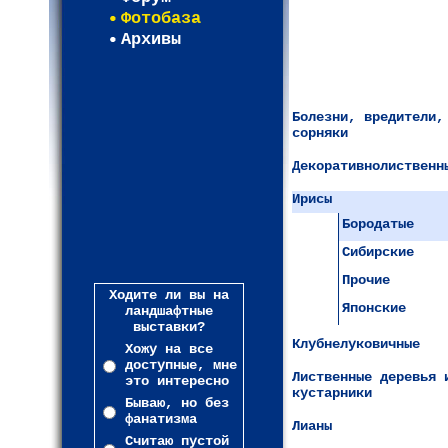
Фотобаза
Архивы
Болезни, вредители,
сорняки
Декоративнолиственн
Ирисы
Бородатые
Сибирские
Прочие
Ходите ли вы на
Японские
ландшафтные
выставки?
Клубнелуковичные
Хожу на все
доступные, мне
Лиственные деревья 
это интересно
кустарники
Бываю, но без
фанатизма
Лианы
Считаю пустой