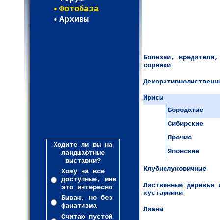
Фотобаза
Архивы
Болезни, вредители,
сорняки
Декоративнолиственн
Ирисы
Бородатые
Сибирские
Прочие
Ходите ли вы на
Японские
ландшафтные
выставки?
Клубнелуковичные
Хожу на все
доступные, мне
Лиственные деревья 
это интересно
кустарники
Бываю, но без
фанатизма
Лианы
Считаю пустой