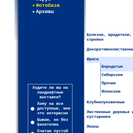
Фотобаза
Архивы
Болезни, вредители,
сорняки
Декоративнолиственн
Ирисы
Бородатые
Сибирские
Прочие
Ходите ли вы на
Японские
ландшафтные
выставки?
Клубнелуковичные
Хожу на все
доступные, мне
Лиственные деревья 
это интересно
кустарники
Бываю, но без
фанатизма
Лианы
Считаю пустой