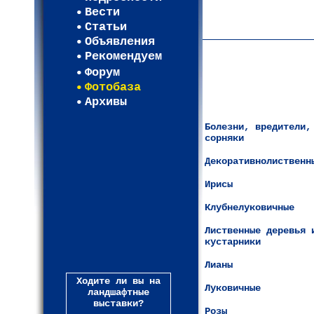
Карта WEBСАД в Моск
Вести
Карта WEBСАД в Лени
Статьи
(93)
Объявления
Рекомендуем
Форум
Фотобаза
Архивы
Болезни, вредители,
сорняки
Декоративнолиственн
Ирисы
Клубнелуковичные
Лиственные деревья 
кустарники
Лианы
Ходите ли вы на
Луковичные
ландшафтные
выставки?
Розы