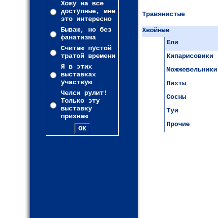
Хожу на все
доступные, мне
Травянистые
это интересно
Бываю, но без
Хвойные
фанатизма
Ели
Считаю пустой
тратой времени
Кипарисовики
Я в этих
Можжевельники
выставках
участвую
Пихты
Челси рулит!
Сосны
Только эту
выставку
Туи
признаю
Прочие