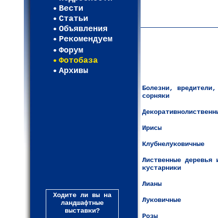
Карта WEBСАД в Моск
Вести
Карта WEBСАД в Лени
Статьи
(93)
Объявления
Рекомендуем
Форум
Фотобаза
Архивы
Болезни, вредители,
сорняки
Декоративнолиственн
Ирисы
Клубнелуковичные
Лиственные деревья 
кустарники
Лианы
Ходите ли вы на
Луковичные
ландшафтные
выставки?
Розы