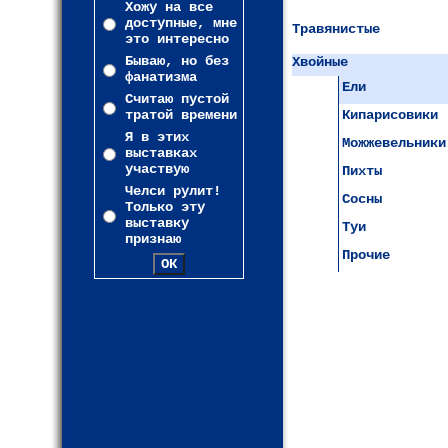
Хожу на все
доступные, мне
Травянистые
это интересно
Бываю, но без
Хвойные
фанатизма
Ели
Считаю пустой
тратой времени
Кипарисовики
Я в этих
Можжевельники
выставках
участвую
Пихты
Челси рулит!
Сосны
Только эту
выставку
Туи
признаю
Прочие