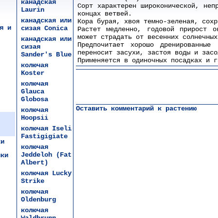
канадская
Сорт характерен широконической, неп
Laurin
концах ветвей.
канадская или
Кора бурая, хвоя темно-зеленая, сохр
я и
сизая Conica
Растет медленно, годовой прирост о
может страдать от весенних солнечных
канадская или
Предпочитает хорошо дренированные
сизая
переносит засухи, застоя воды и засо
Sander's Blue
Применяется в одиночных посадках и г
колючая
Koster
колючая
Glauca
Globosa
Оставить комментарий к растению
колючая
Hoopsii
колючая Iseli
Fastigigiate
ки
колючая
Jeddeloh (Fat
ики
Albert)
колючая Lucky
Strike
колючая
Oldenburg
колючая