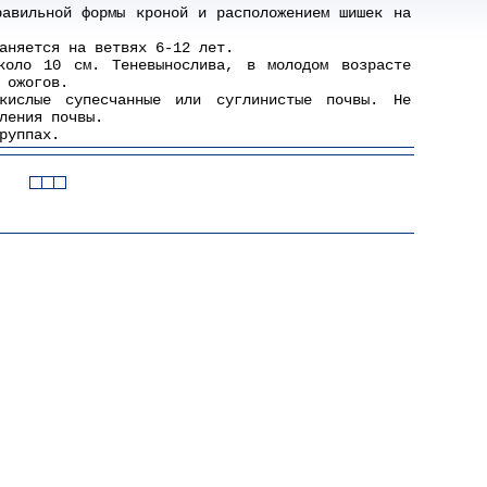
равильной формы кроной и расположением шишек на
аняется на ветвях 6-12 лет.
коло 10 см. Теневынослива, в молодом возрасте
 ожогов.
 кислые супесчанные или суглинистые почвы. Не
ления почвы.
руппах.