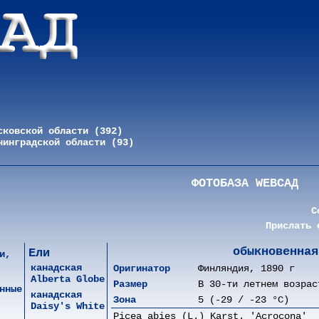
сковской области (392)
нинградской области (93)
ФОТОБАЗА WEBСАД
С
Прислать 
обыкновенная
Ели
и,
канадская
Оригинатор
Финляндия, 1890 г
Alberta Globe
Размер
В 30-ти летнем возрас
нные
канадская
Зона
5 (-29 / -23 °C)
Daisy's White
Picea abies (L.) Karst. 'Acrocona'