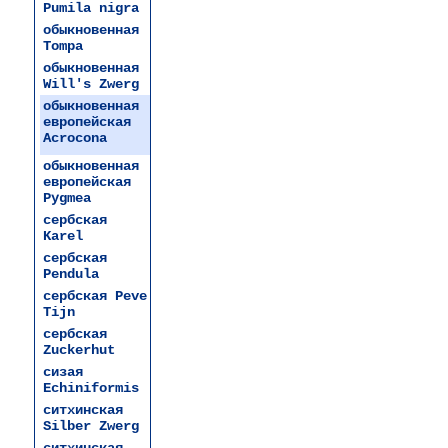
Pumila nigra
обыкновенная
Tompa
обыкновенная
Will's Zwerg
обыкновенная
европейская
Acrocona
обыкновенная
европейская
Pygmea
сербская
Karel
сербская
Pendula
сербская Peve
Tijn
сербская
Zuckerhut
сизая
Echiniformis
ситхинская
Silber Zwerg