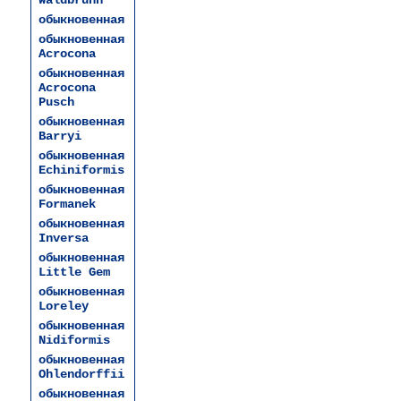
Waldbrunn
обыкновенная
обыкновенная
Acrocona
обыкновенная
Acrocona
Pusch
обыкновенная
Barryi
обыкновенная
Echiniformis
обыкновенная
Formanek
обыкновенная
Inversa
обыкновенная
Little Gem
обыкновенная
Loreley
обыкновенная
Nidiformis
обыкновенная
Ohlendorffii
обыкновенная