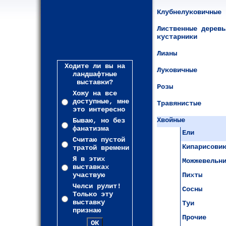
Клубнелуковичные
Лиственные деревь
кустарники
Лианы
Ходите ли вы на
Луковичные
ландшафтные
выставки?
Розы
Хожу на все
доступные, мне
Травянистые
это интересно
Хвойные
Бываю, но без
фанатизма
Ели
Считаю пустой
Кипарисови
тратой времени
Я в этих
Можжевельн
выставках
участвую
Пихты
Челси рулит!
Сосны
Только эту
выставку
Туи
признаю
Прочие