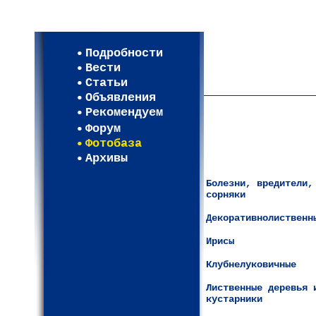
Мои настройки
Регистрация
Подробности
Карта WEBСАД в Моск
Вести
Карта WEBСАД в Лени
Статьи
(93)
Объявления
Рекомендуем
Форум
Фотобаза
Архивы
Болезни, вредители,
сорняки
Декоративнолиственн
Ирисы
Клубнелуковичные
Лиственные деревья 
кустарники