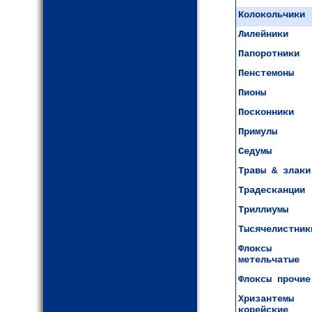
Колокольчики
Лилейники
Папоротники
Пенстемоны
Пионы
Посконники
Примулы
Седумы
Травы & злаки
Традесканции
Триллиумы
Тысячелистник
Флоксы
метельчатые
Флоксы прочие
Хризантемы
корейские