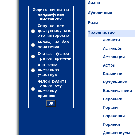
Лианы
Ходите ли вы на
Луковичные
ландшафтные
выставки?
Розы
Хожу на все
доступные, мне
Травянистые
это интересно
Акониты
Бываю, но без
фанатизма
Астильбы
Считаю пустой
Астранции
тратой времени
Я в этих
Астры
выставках
Башмачки
участвую
Челси рулит!
Бузульники
Только эту
Василистники
выставку
признаю
Вероники
Герани
Горечавки
Горянки
Дельфиниумы