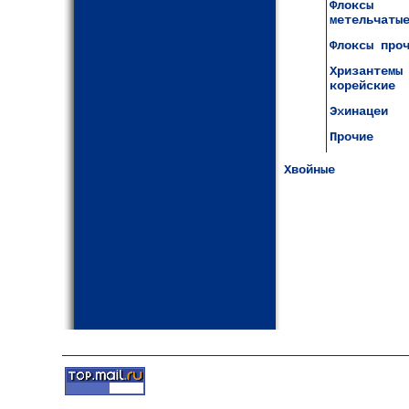
Флоксы
метельчаты
Флоксы про
Хризантемы
корейские
Эхинацеи
Прочие
Хвойные