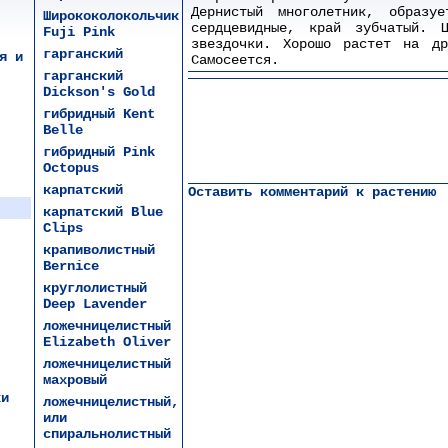
Дернистый многолетник, образу
Ширококолокольчик
сердцевидные, край зубчатый. Ц
Fuji Pink
звездочки. Хорошо растет на др
гарганский
я и
Самосеется.
гарганский
Dickson's Gold
гибридный Kent
Belle
гибридный Pink
Octopus
карпатский
Оставить комментарий к растению
карпатский Blue
Clips
крапиволистный
Bernice
круглолистный
Deep Lavender
ложечницелистный
Elizabeth Oliver
ложечницелистный
махровый
ки
ложечницелистный,
или
спиральнолистный