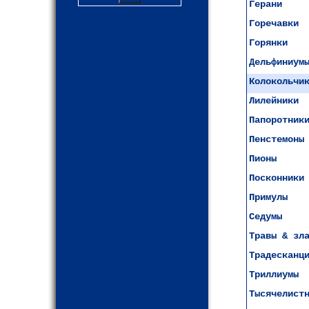
Герани
Горечавки
Горянки
Дельфиниум
Колокольчи
Лилейники
Папоротник
Пенстемоны
Пионы
Посконники
Примулы
Седумы
Травы & зл
Традесканц
Триллиумы
Тысячелист