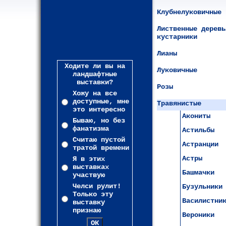
Клубнелуковичные
Лиственные деревь
кустарники
Лианы
Ходите ли вы на
Луковичные
ландшафтные
выставки?
Розы
Хожу на все
доступные, мне
Травянистые
это интересно
Акониты
Бываю, но без
фанатизма
Астильбы
Считаю пустой
Астранции
тратой времени
Астры
Я в этих
выставках
Башмачки
участвую
Челси рулит!
Бузульники
Только эту
Василистни
выставку
признаю
Вероники