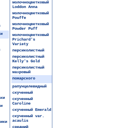
молочноцветковый
Loddon Anna
молочноцветковый
Pouffe
молочноцветковый
ы
Powder Puff
ки
молочноцветковый
Prichard's
Variety
и
персиколистный
персиколистный
Kelly's Gold
персиколистный
махровый
пожарского
рапунцелевидный
скученный
аки
скученный
Caroline
ии
скученный Emerald
скученный var.
acaulis
ники
средний