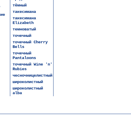
тёмный
е
такесимана
чие
такесимана
Elizabeth
темноватый
точечный
точечный Cherry
Bells
точечный
Pantaloons
точечный Wine 'n'
Rubies
чесночницелистный
широколистный
широколистный
alba