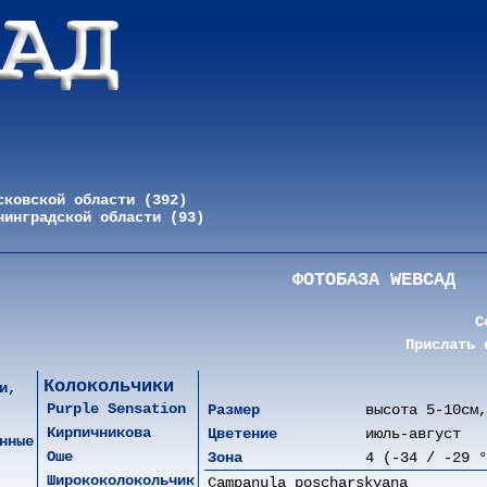
сковской области (392)
нинградской области (93)
ФОТОБАЗА WEBСАД
С
Прислать 
Колокольчики
и,
Purple Sensation
Размер
высота 5-10см,
Кирпичникова
Цветение
июль-август
нные
Оше
Зона
4 (-34 / -29 °
Ширококолокольчик
Campanula poscharskyana