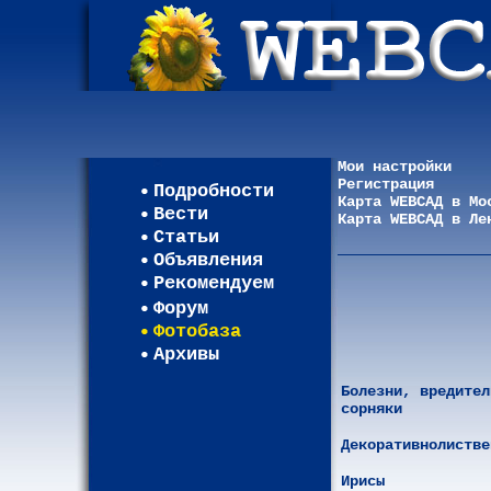
Мои настройки
Регистрация
Подробности
Карта WEBСАД в Мо
Вести
Карта WEBСАД в Ле
Статьи
Объявления
Рекомендуем
Форум
Фотобаза
Архивы
Болезни, вредител
сорняки
Декоративнолистве
Ирисы