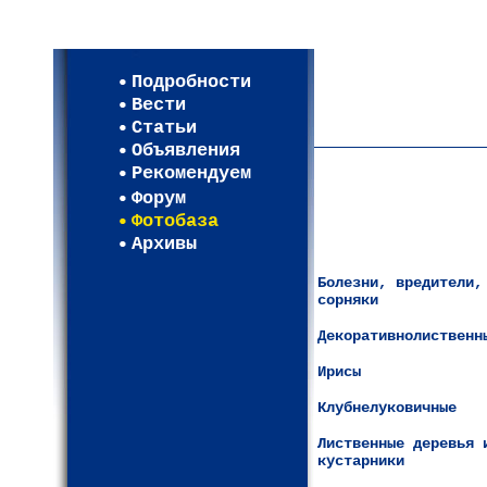
Мои настройки
Регистрация
Подробности
Карта WEBСАД в Моск
Вести
Карта WEBСАД в Лени
Статьи
(93)
Объявления
Рекомендуем
Форум
Фотобаза
Архивы
Болезни, вредители,
сорняки
Декоративнолиственн
Ирисы
Клубнелуковичные
Лиственные деревья 
кустарники