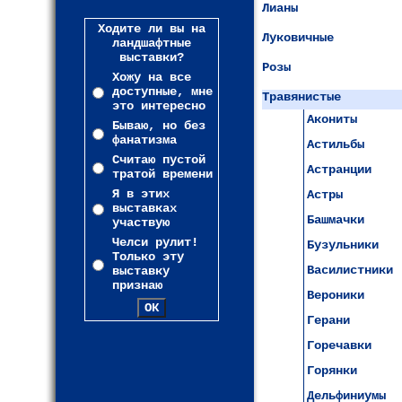
Лианы
Ходите ли вы на
Луковичные
ландшафтные
выставки?
Розы
Хожу на все
доступные, мне
Травянистые
это интересно
Акониты
Бываю, но без
фанатизма
Астильбы
Считаю пустой
Астранции
тратой времени
Я в этих
Астры
выставках
Башмачки
участвую
Челси рулит!
Бузульники
Только эту
Василистники
выставку
признаю
Вероники
Герани
Горечавки
Горянки
Дельфиниумы