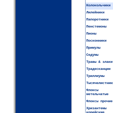
Колокольчики
Лилейники
Папоротники
Пенстемоны
Пионы
Посконники
Примулы
Седумы
Травы & злаки
Традесканции
Триллиумы
Тысячелистник
Флоксы
метельчатые
Флоксы прочие
Хризантемы
корейские