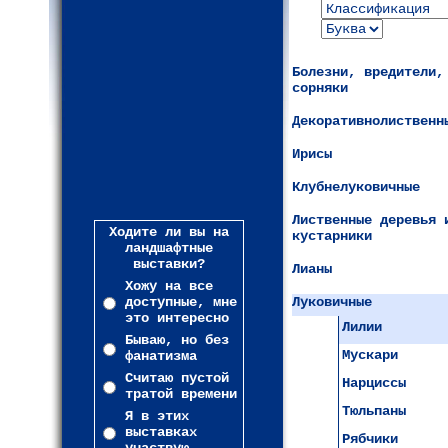
Болезни, вредители,
сорняки
Декоративнолиственн
Ирисы
Клубнелуковичные
Лиственные деревья 
Ходите ли вы на
кустарники
ландшафтные
выставки?
Лианы
Хожу на все
доступные, мне
Луковичные
это интересно
Лилии
Бываю, но без
Мускари
фанатизма
Считаю пустой
Нарциссы
тратой времени
Тюльпаны
Я в этих
выставках
Рябчики