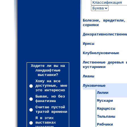
Болезни, вредители,
сорняки
Декоративнолиственн
Ирисы
Клубнелуковичные
Лиственные деревья 
Ходите ли вы на
кустарники
ландшафтные
выставки?
Лианы
Хожу на все
доступные, мне
Луковичные
это интересно
Лилии
Бываю, но без
Мускари
фанатизма
Считаю пустой
Нарциссы
тратой времени
Тюльпаны
Я в этих
выставках
Рябчики