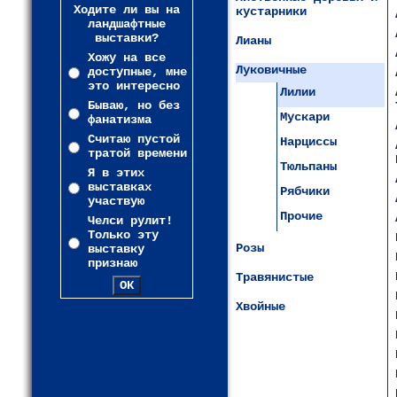
Ходите ли вы на
кустарники
ландшафтные
выставки?
Лианы
Хожу на все
Луковичные
доступные, мне
это интересно
Лилии
Бываю, но без
Мускари
фанатизма
Считаю пустой
Нарциссы
тратой времени
Тюльпаны
Я в этих
выставках
Рябчики
участвую
Прочие
Челси рулит!
Только эту
Розы
выставку
признаю
Травянистые
Хвойные