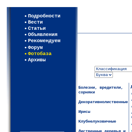
Мои настройки
Регистрация
Подробности
Карта WEBСАД в Московск
Вести
Карта WEBСАД в Ленингра
Статьи
Объявления
Рекомендуем
Форум
Фотобаза
Архивы
Болезни, вредители,
сорняки
Декоративнолиственные
Ирисы
Клубнелуковичные
Лиственные деревья и