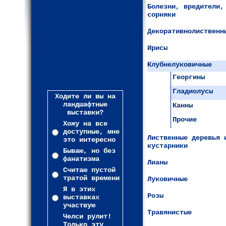
Болезни, вредители,
сорняки
Декоративнолиственн
Ирисы
Клубнелуковичные
Георгины
Гладиолусы
Ходите ли вы на
ландшафтные
Канны
выставки?
Прочие
Хожу на все
доступные, мне
Лиственные деревья 
это интересно
кустарники
Бываю, но без
фанатизма
Лианы
Считаю пустой
тратой времени
Луковичные
Я в этих
Розы
выставках
участвую
Травянистые
Челси рулит!
Только эту