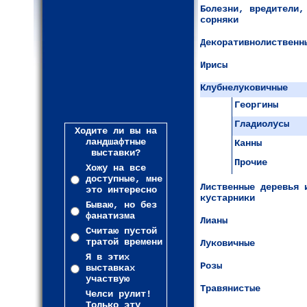
Болезни, вредители,
сорняки
Декоративнолиственн
Ирисы
Клубнелуковичные
Георгины
Гладиолусы
Ходите ли вы на
ландшафтные
Канны
выставки?
Прочие
Хожу на все
доступные, мне
Лиственные деревья 
это интересно
кустарники
Бываю, но без
фанатизма
Лианы
Считаю пустой
тратой времени
Луковичные
Я в этих
Розы
выставках
участвую
Травянистые
Челси рулит!
Только эту