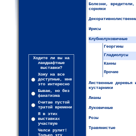
Болезни, вредители,
сорняки
Декоративнолиственн
Ирисы
Клубнелуковичные
Георгины
Гладиолусы
Ходите ли вы на
ландшафтные
Канны
выставки?
Прочие
Хожу на все
доступные, мне
Лиственные деревья 
это интересно
кустарники
Бываю, но без
фанатизма
Лианы
Считаю пустой
тратой времени
Луковичные
Я в этих
Розы
выставках
участвую
Травянистые
Челси рулит!
Только эту