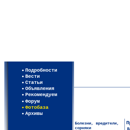
Мои настройки
Регистрация
Подробности
Карта WEBСАД в Московско
Вести
Карта WEBСАД в Ленинград
Статьи
Объявления
Рекомендуем
Форум
Фотобаза
Архивы
П
Болезни, вредители,
сорняки
B