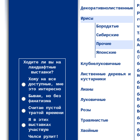
P
Декоративнолиственные
p
Ирисы
r
Бородатые
v
Т
Сибирские
б
Прочие
A
б
Японские
(
Ходите ли вы на
Клубнелуковичные
б
ландшафтные
б
выставки?
Лиственные деревья и
H
Хожу на все
кустарники
б
доступные, мне
E
это интересно
Лианы
б
Бываю, но без
D
Луковичные
фанатизма
б
Считаю пустой
Розы
В
тратой времени
б
Я в этих
Травянистые
п
выставках
участвую
б
Хвойные
б
Челси рулит!