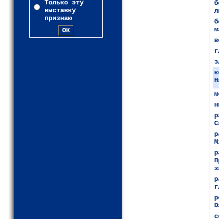
Только эту
б
выставку
л
признаю
б
м
в
г
з
к
H
м
н
р
C
р
M
р
П
з
р
г
р
D
с