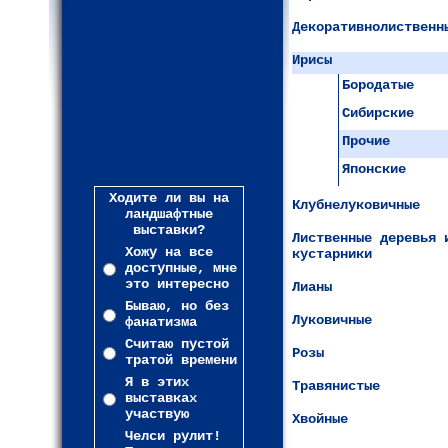
Декоративнолиственн
Ирисы
Бородатые
Сибирские
Прочие
Японские
Ходите ли вы на
Клубнелуковичные
ландшафтные
выставки?
Лиственные деревья 
Хожу на все
кустарники
доступные, мне
это интересно
Лианы
Бываю, но без
Луковичные
фанатизма
Считаю пустой
Розы
тратой времени
Я в этих
Травянистые
выставках
участвую
Хвойные
Челси рулит!