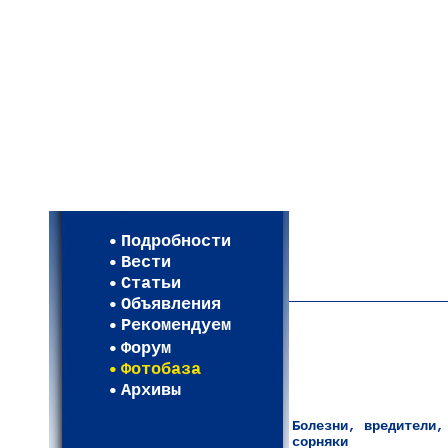
Мои настройки
Регистрация
Подробности
Карта WEBСАД в Моск
Вести
Карта WEBСАД в Лени
Статьи
(93)
Объявления
Рекомендуем
Форум
Фотобаза
Архивы
Болезни, вредители,
сорняки