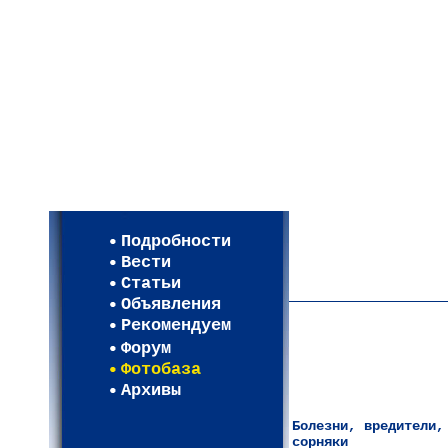
Мои настройки
Регистрация
Подробности
Карта WEBСАД в Моск
Вести
Карта WEBСАД в Лени
Статьи
(93)
Объявления
Рекомендуем
Форум
Фотобаза
Архивы
Болезни, вредители,
сорняки