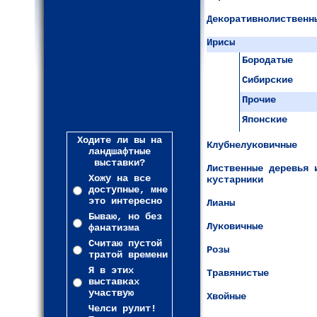
Декоративнолиственн
Ирисы
Бородатые
Сибирские
Прочие
Японские
Ходите ли вы на
Клубнелуковичные
ландшафтные
выставки?
Лиственные деревья 
Хожу на все
кустарники
доступные, мне
это интересно
Лианы
Бываю, но без
Луковичные
фанатизма
Считаю пустой
Розы
тратой времени
Я в этих
Травянистые
выставках
участвую
Хвойные
Челси рулит!