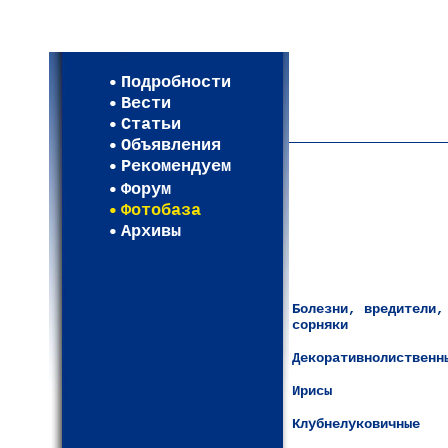
Мои настройки
Регистрация
Подробности
Карта WEBСАД в Моск
Вести
Карта WEBСАД в Лени
Статьи
(93)
Объявления
Рекомендуем
Форум
Фотобаза
Архивы
Болезни, вредители,
сорняки
Декоративнолиственн
Ирисы
Клубнелуковичные