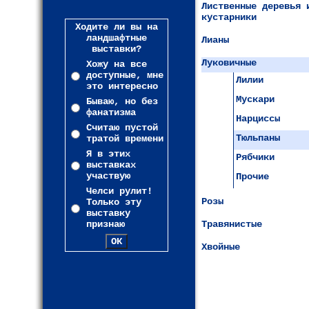
Лиственные деревья 
кустарники
Ходите ли вы на
ландшафтные
Лианы
выставки?
Луковичные
Хожу на все
доступные, мне
Лилии
это интересно
Мускари
Бываю, но без
фанатизма
Нарциссы
Считаю пустой
Тюльпаны
тратой времени
Я в этих
Рябчики
выставках
участвую
Прочие
Челси рулит!
Розы
Только эту
выставку
признаю
Травянистые
Хвойные