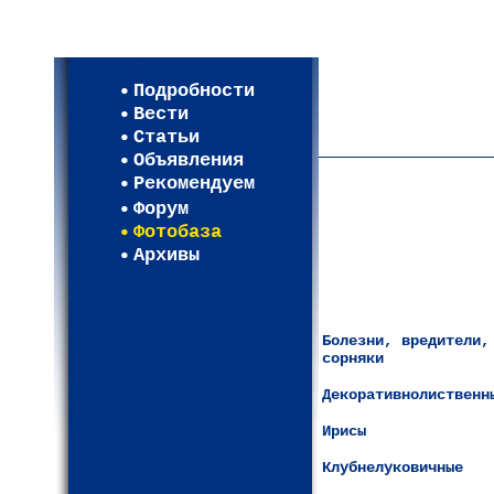
Мои настройки
Регистрация
Подробности
Карта WEBСАД в Моск
Вести
Карта WEBСАД в Лени
Статьи
(93)
Объявления
Рекомендуем
Форум
Фотобаза
Архивы
Болезни, вредители,
сорняки
Декоративнолиственн
Ирисы
Клубнелуковичные