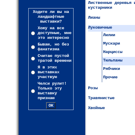
Лиственные деревья 
кустарники
Ходите ли вы на
ландшафтные
Лианы
выставки?
Луковичные
Хожу на все
доступные, мне
Лилии
это интересно
Мускари
Бываю, но без
фанатизма
Нарциссы
Считаю пустой
Тюльпаны
тратой времени
Я в этих
Рябчики
выставках
участвую
Прочие
Челси рулит!
Розы
Только эту
выставку
признаю
Травянистые
Хвойные