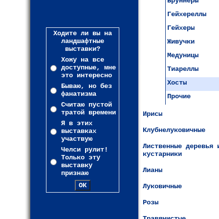
Бруннеры
Гейхереллы
Гейхеры
Ходите ли вы на
ландшафтные
Живучки
выставки?
Медуницы
Хожу на все
доступные, мне
Тиареллы
это интересно
Хосты
Бываю, но без
фанатизма
Прочие
Считаю пустой
тратой времени
Ирисы
Я в этих
Клубнелуковичные
выставках
участвую
Лиственные деревья 
Челси рулит!
кустарники
Только эту
выставку
Лианы
признаю
Луковичные
Розы
Травянистые