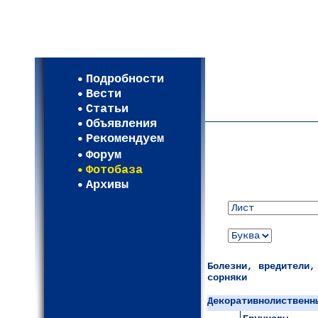
Мои настройки
Регистрация
Подробности
Карта WEBСАД в Моск
Вести
Карта WEBСАД в Лени
Статьи
(93)
Объявления
Рекомендуем
Форум
Фотобаза
Архивы
Болезни, вредители,
сорняки
Декоративнолиственн