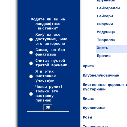
Бруннеры
Гейхереллы
Гейхеры
Ходите ли вы на
ландшафтные
Живучки
выставки?
Медуницы
Хожу на все
доступные, мне
Тиареллы
это интересно
Хосты
Бываю, но без
фанатизма
Прочие
Считаю пустой
тратой времени
Ирисы
Я в этих
Клубнелуковичные
выставках
участвую
Лиственные деревья 
Челси рулит!
кустарники
Только эту
выставку
Лианы
признаю
Луковичные
Розы
Травянистые