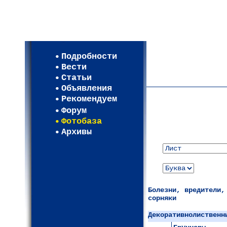
Мои настройки
Регистрация
Подробности
Карта WEBСАД в Моск
Вести
Карта WEBСАД в Лени
Статьи
(93)
Объявления
Рекомендуем
Форум
Фотобаза
Архивы
Болезни, вредители,
сорняки
Декоративнолиственн