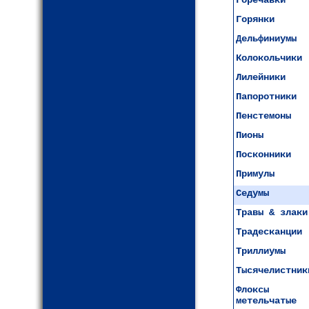
Горечавки
Горянки
Дельфиниумы
Колокольчики
Лилейники
Папоротники
Пенстемоны
Пионы
Посконники
Примулы
Седумы
Травы & злаки
Традесканции
Триллиумы
Тысячелистник
Флоксы
метельчатые