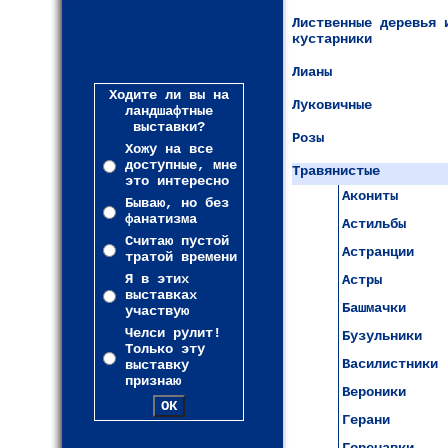
Лиственные деревья 
кустарники
Лианы
Ходите ли вы на
Луковичные
ландшафтные
выставки?
Розы
Хожу на все
доступные, мне
Травянистые
это интересно
Акониты
Бываю, но без
фанатизма
Астильбы
Считаю пустой
Астранции
тратой времени
Я в этих
Астры
выставках
Башмачки
участвую
Челси рулит!
Бузульники
Только эту
Василистники
выставку
признаю
Вероники
Герани