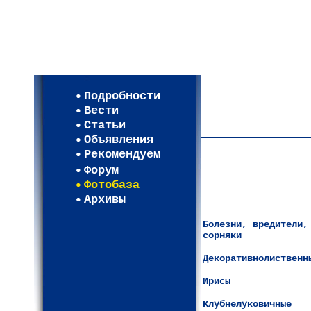
Мои настройки
Регистрация
Подробности
Карта WEBСАД в Моск
Вести
Карта WEBСАД в Лени
Статьи
(93)
Объявления
Рекомендуем
Форум
Фотобаза
Архивы
Болезни, вредители,
сорняки
Декоративнолиственн
Ирисы
Клубнелуковичные