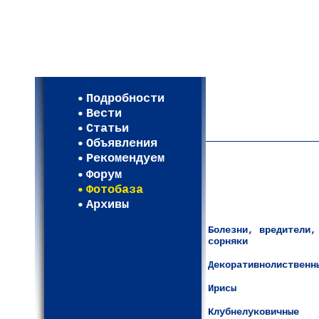
Мои настройки
Регистрация
Подробности
Карта WEBСАД в Моск
Вести
Карта WEBСАД в Лени
Статьи
(93)
Объявления
Рекомендуем
Форум
Фотобаза
Архивы
Болезни, вредители,
сорняки
Декоративнолиственн
Ирисы
Клубнелуковичные