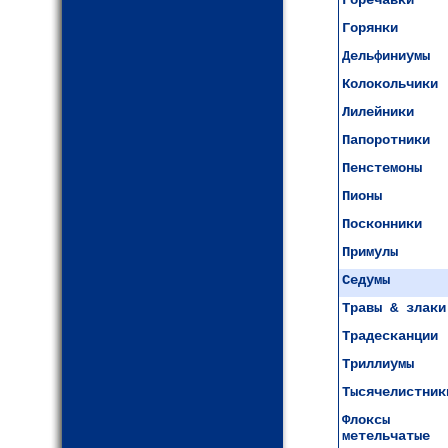
Горечавки
Горянки
Дельфиниумы
Колокольчики
Лилейники
Папоротники
Пенстемоны
Пионы
Посконники
Примулы
Седумы
Травы & злаки
Традесканции
Триллиумы
Тысячелистник
Флоксы
метельчатые