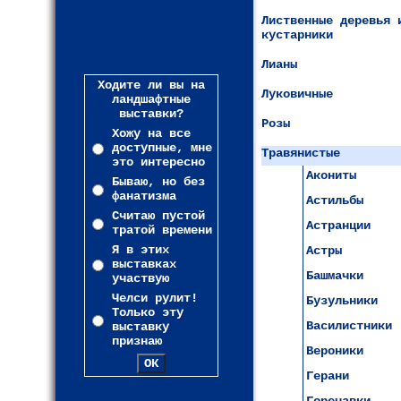
Лиственные деревья 
кустарники
Лианы
Ходите ли вы на
Луковичные
ландшафтные
выставки?
Розы
Хожу на все
доступные, мне
Травянистые
это интересно
Акониты
Бываю, но без
фанатизма
Астильбы
Считаю пустой
Астранции
тратой времени
Я в этих
Астры
выставках
Башмачки
участвую
Челси рулит!
Бузульники
Только эту
Василистники
выставку
признаю
Вероники
Герани