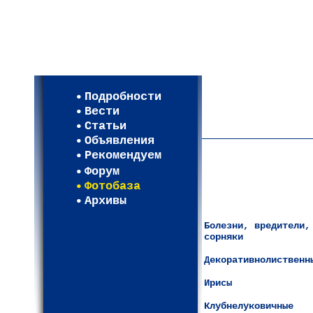
Мои настройки
Регистрация
Подробности
Карта WEBСАД в Моск
Вести
Карта WEBСАД в Лени
Статьи
(93)
Объявления
Рекомендуем
Форум
Фотобаза
Архивы
Болезни, вредители,
сорняки
Декоративнолиственн
Ирисы
Клубнелуковичные