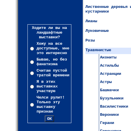
Лиственные деревья 
кустарники
Лианы
Ходите ли вы на
Луковичные
ландшафтные
выставки?
Розы
Хожу на все
доступные, мне
Травянистые
это интересно
Акониты
Бываю, но без
фанатизма
Астильбы
Считаю пустой
Астранции
тратой времени
Я в этих
Астры
выставках
Башмачки
участвую
Челси рулит!
Бузульники
Только эту
Василистники
выставку
признаю
Вероники
Герани