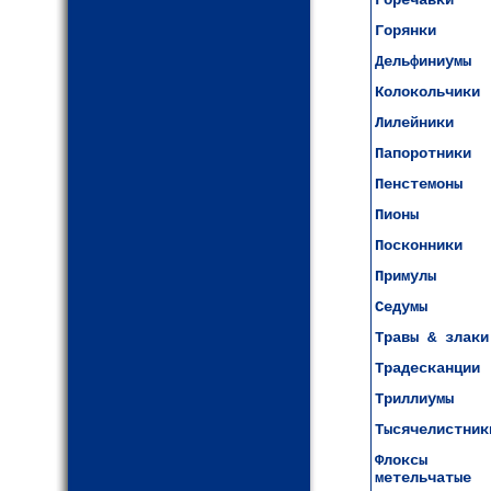
Горечавки
Горянки
Дельфиниумы
Колокольчики
Лилейники
Папоротники
Пенстемоны
Пионы
Посконники
Примулы
Седумы
Травы & злаки
Традесканции
Триллиумы
Тысячелистник
Флоксы
метельчатые