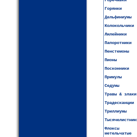
Горечавки
Горянки
Дельфиниумы
Колокольчики
Лилейники
Папоротники
Пенстемоны
Пионы
Посконники
Примулы
Седумы
Травы & злаки
Традесканции
Триллиумы
Тысячелистник
Флоксы
метельчатые