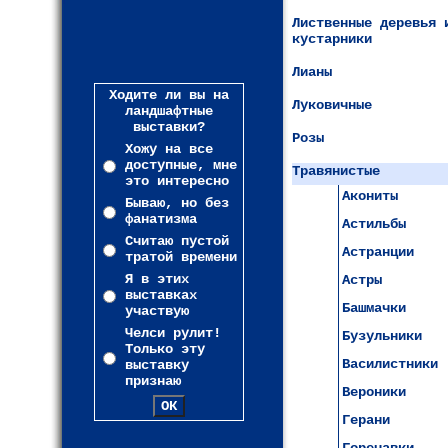
Лиственные деревья 
кустарники
Лианы
Ходите ли вы на
Луковичные
ландшафтные
выставки?
Розы
Хожу на все
доступные, мне
Травянистые
это интересно
Акониты
Бываю, но без
фанатизма
Астильбы
Считаю пустой
Астранции
тратой времени
Я в этих
Астры
выставках
Башмачки
участвую
Челси рулит!
Бузульники
Только эту
Василистники
выставку
признаю
Вероники
Герани