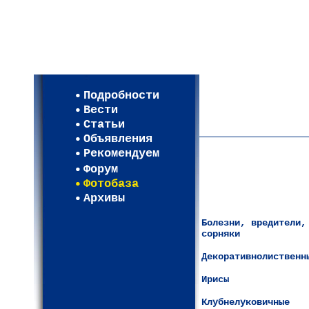
Мои настройки
Регистрация
Подробности
Карта WEBСАД в Моск
Вести
Карта WEBСАД в Лени
Статьи
(93)
Объявления
Рекомендуем
Форум
Фотобаза
Архивы
Болезни, вредители,
сорняки
Декоративнолиственн
Ирисы
Клубнелуковичные