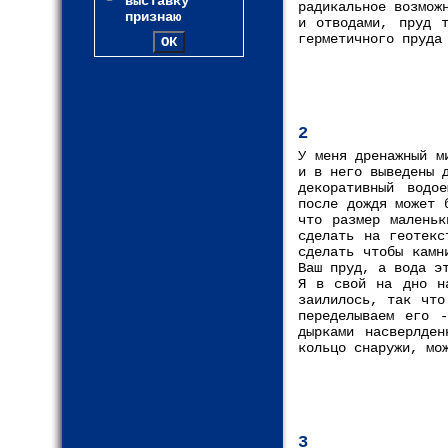
выставку
радикальное возмож
признаю
и отводами, пруд 
герметичного пруда
2
У меня дренажный м
и в него выведены 
декоративный водо
после дождя может 
что размер маленьк
сделать на геотекс
сделать чтобы камн
Ваш пруд, а вода э
Я в свой на дно н
заилилось, так что
переделываем его 
дырками насверлден
кольцо снаружи, мо
3