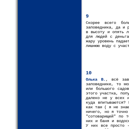
9
Скорее всего бол
заповедника, да и 
в высоту и опять л
для людей с деньга
жару уровень падае
лишнюю воду с учас
10
Олька В.
, всё за
заповеднике, то мо
или большого садо
этого участка, поп
далеко не у всех 
куда впитываются? 
как там ( я не зна
ничего, но я точно
"сотоварищей" по т
них и баня и водос
У них все просто 