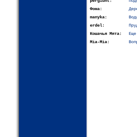
pergiunt:
Под
Фома:
Дер
manyka:
Вод
erdel:
Пру
Кошачья Мята:
Еще
Mia-Mia:
Воп