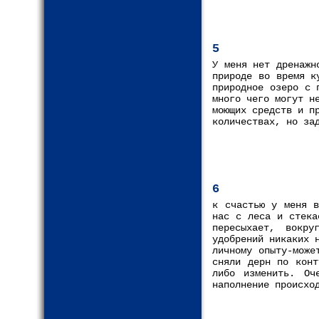
5
У меня нет дренажн
природе во время к
природное озеро с 
много чего могут н
моющих средств и п
количествах, но за
6
к счастью у меня в
нас с леса и стека
пересыхает, вокр
удобрений никаких 
личному опыту-може
сняли дерн по конт
либо изменить. Оч
наполнение происхо