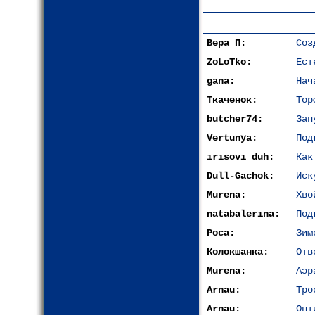
Вера П:
Соз
ZoLoTko:
Ест
gana:
Нач
Ткаченок:
Тор
butcher74:
Зап
Vertunya:
Под
irisovi duh:
Как
Dull-Gachok:
Иск
Murena:
Хво
natabalerina:
Под
Роса:
Зим
Колокшанка:
Отв
Murena:
Аэр
Arnau:
Тро
Arnau:
Опт