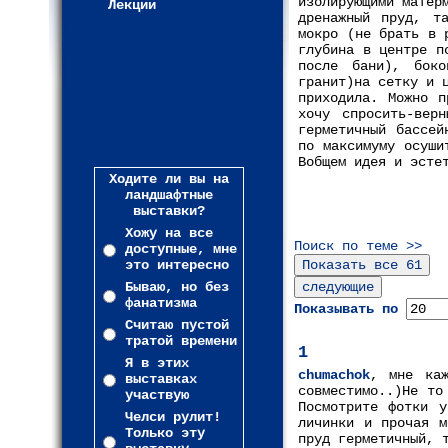
изолирующими матер
Лекции
дренажный пруд, т
мокро (не брать в 
глубина в центре п
после бани), боко
гранит)на сетку и 
приходила. Можно п
хочу спросить-вер
герметичный бассей
по максимуму осуши
Вобщем идея и эсте
Ходите ли вы на
ландшафтные
выставки?
Хожу на все
Поиск по теме >>
доступные, мне
это интересно
Бываю, но без
фанатизма
Показывать по
Считаю пустой
тратой времени
1
Я в этих
chumachok
, мне каж
выставках
совместимо..)Не то
участвую
Посмотрите фотки у
Челси рулит!
личинки и прочая м
Только эту
пруд герметичный, 