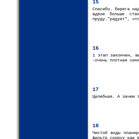
15
Спасибо. берега на
вдвое больше ста
пруду."радует", чт
16
1 этап закончен, в
-очень плотная син
17
Целебная. А зачем 
18
Чистой воды планир
фильтр сооруу как 