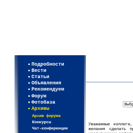
Мои настройки
Регистрация
Подробности
Карта WEBСАД в Моск
Вести
Карта WEBСАД в Лени
Статьи
(93)
Объявления
Рекомендуем
Форум
В
Фотобаза
Архивы
Архив форума
Конкурсы
Уважаемые коллеги
Чат-конференции
желания сделать п