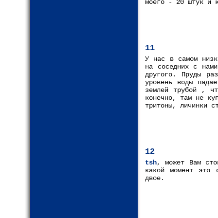
моего - 20 штук и 
11
У нас в самом низк
на соседних с нами
другого. Пруды ра
уровень воды падае
землей трубой , чт
конечно, там не ку
тритоны, личинки с
12
tsh
, может Вам сто
какой момент это 
двое.