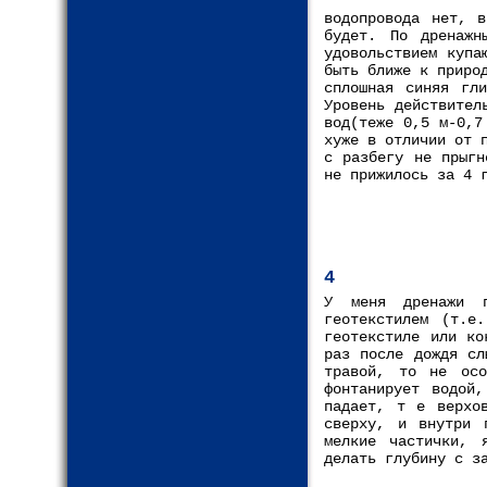
водопровода нет, в
будет. По дренажн
удовольствием купа
быть ближе к приро
сплошная синяя гл
Уровень действител
вод(теже 0,5 м-0,7
хуже в отличии от 
с разбегу не прыгн
не прижилось за 4 
4
У меня дренажи 
геотекстилем (т.е
геотекстиле или ко
раз после дождя сл
травой, то не осо
фонтанирует водой
падает, т е верхо
сверху, и внутри 
мелкие частички, 
делать глубину с з