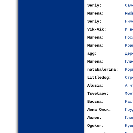
Seriy:
Сам
Murena:
Рыб
Seriy:
Ним
Vik-Vik:
И в
Murena:
Пос
Murena:
Кра
agg:
Дер
Murena:
Пла
natabalerina:
Кор
Littledog:
Стр
Alusia:
А ч
Tsvetaev:
Фон
Васька:
Рас
Лена Омск:
Пру
Лилек:
Пла
Oguker:
Кув