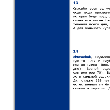
13
Спасибо всем за уч
есди вода прозрач
которым буду пруд 
окунаться после ба
течении всего дня,
А для большого куп
14
chumachok
, недалек
где-то 10х7 и глу
желтая глина. Весь
дне). Весной вод
сантиметров 70). В
хотя сильной засух
Да, старые (20 лет
естественным путём
оплыли и заросли. 