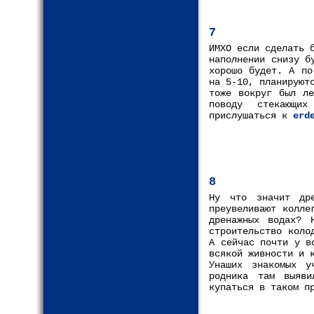
7
ИМХО если сделать 
наполнении снизу б
хорошо будет. А по
на 5-10, планируют
тоже вокруг был ле
поводу стекающих
прислушаться к
erd
8
Ну что значит др
преувеливают колле
дренажных водах? 
строительство коло
А сейчас почти у в
всякой живности и 
Унаших знакомых у
родника там выяви
купаться в таком п