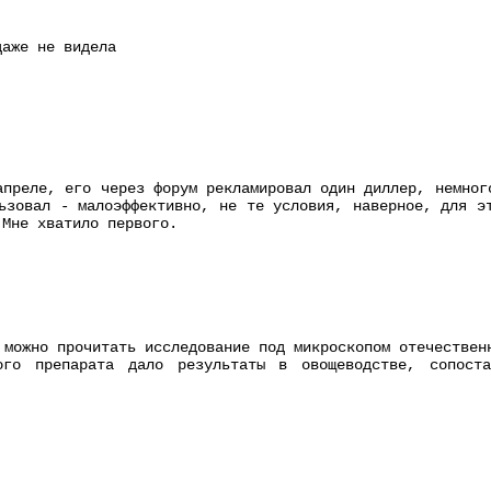
даже не видела
апреле, его через форум рекламировал один диллер, немног
ьзовал - малоэффективно, не те условия, наверное, для э
 Мне хватило первого.
 можно прочитать исследование под микроскопом отечествен
ого препарата дало результаты в овощеводстве, сопост