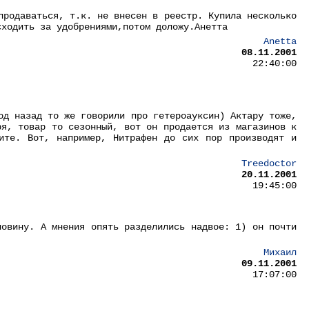
продаваться, т.к. не внесен в реестр. Купила несколько
сходить за удобрениями,потом доложу.Анетта
Anetta
08.11.2001
22:40:00
од назад то же говорили про гетероауксин) Актару тоже,
ря, товар то сезонный, вот он продается из магазинов к
ите. Вот, например, Нитрафен до сих пор производят и
Treedoctor
20.11.2001
19:45:00
ловину. А мнения опять разделились надвое: 1) он почти
Михаил
09.11.2001
17:07:00