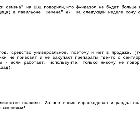
ки семена" на ВВЦ говорили,что фундазол не будет больше 
щица) в павильоне "Семена" №7. На следующей неделе хочу 
год, средство универсальное, поэтому и нет в продаже. (г
ики не привозят и не закупают препараты где-то с сентяб
ны - если работает, используйте, только никому не говор
азад).
личестве полкило. За все время израсходовал и раздал по
н мнениями!