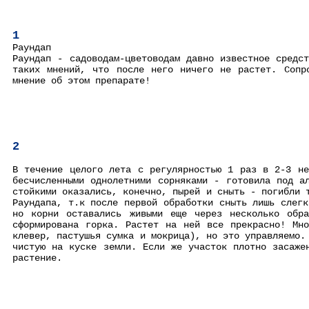
1
Раундап
Раундап - садоводам-цветоводам давно известное средс
таких мнений, что после него ничего не растет. Сопр
мнение об этом препарате!
2
В течение целого лета с регулярностью 1 раз в 2-3 не
бесчисленными однолетними сорняками - готовила под а
стойкими оказались, конечно, пырей и сныть - погибли 
Раундапа, т.к после первой обработки сныть лишь слег
но корни оставались живыми еще через несколько обр
сформирована горка. Растет на ней все прекрасно! Мн
клевер, пастушья сумка и мокрица), но это управляемо.
чистую на куске земли. Если же участок плотно засаже
растение.