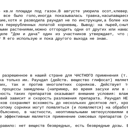
 кв.м площади под газон.В августе уморила осот,клевер
 все было голо,иногда показывалась травка,насыпавщае
шие,хотя и разводила раундап не по инструкции,а более ко
из перерубленных лопатой корневищ. Вывод: на пырей,сны
ными растениями,можно отгородить одни от других или нама
деле "Дом и дача" один из участников утверждает, что 
? Я его использую и пока другого выхода не знаю.
, разрешенное в нашей стране для ЧАСТНОГО применения (т.
ка только им. Раундап (действ. вещество глифосат) являе
них, так и против многолетних сорняков. Действует т
и процессы замедлены (например, во время засухи или в 
ность таких препаратов оказывают внешние условия: вла
овий зависит и скорость разложения препарата. Раундап НЕ
яков сохраняют всхожесть до нескольких десятков лет, кро
оэтому сорняки могут появляться (и появляются) на обрабо
бъяснено, в частности, неоптимальными метеоусловиями 
е эффективным является применение смесевых препаратов (
.
правило: нет веществ безвредных, есть безвредные дозы. 