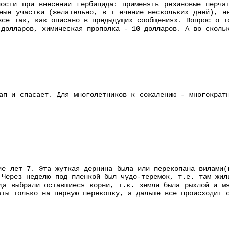
ности при внесении гербицида: применять резиновые перча
ные участки (желательно, в т ечение нескольких дней), н
все так, как описано в предыдущих сообщениях. Вопрос о т
 долларов, химическая прополка - 10 долларов. А во сколь
ап и спасает. Для многолетников к сожалению - многократ
ие лет 7. Эта жуткая дернина была или перекопана вилами(
 Через неделю под пленкой был чудо-теремок, т.е. там жил
да выбрали оставшиеся корни, т.к. земля была рыхлой и м
аты только на первую перекопку, а дальше все происходит 