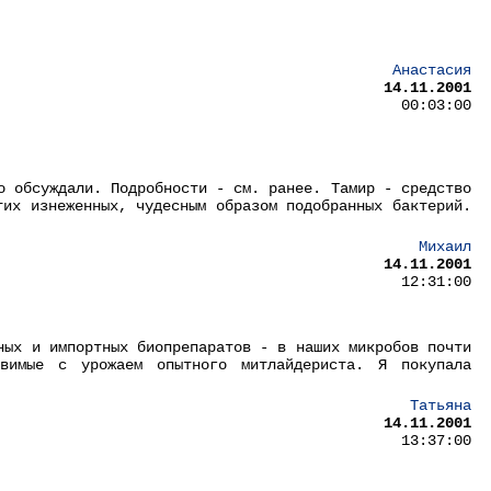
Анастасия
14.11.2001
00:03:00
о обсуждали. Подробности - см. ранее. Тамир - средство
тих изнеженных, чудесным образом подобранных бактерий.
Михаил
14.11.2001
12:31:00
ных и импортных биопрепаратов - в наших микробов почти
авимые с урожаем опытного митлайдериста. Я покупала
Татьяна
14.11.2001
13:37:00