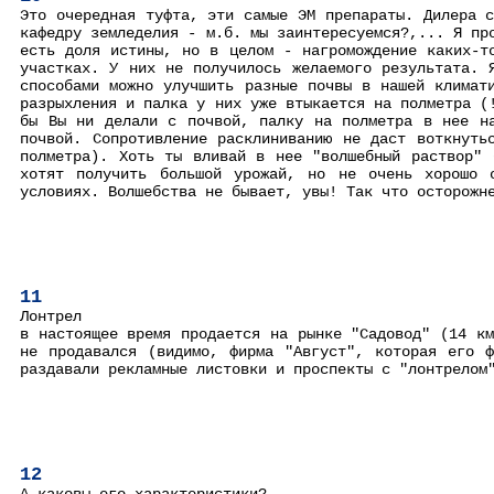
Это очередная туфта, эти самые ЭМ препараты. Дилера 
кафедру земледелия - м.б. мы заинтересуемся?,... Я пр
есть доля истины, но в целом - нагромождение каких-т
участках. У них не получилось желаемого результата. 
способами можно улучшить разные почвы в нашей климат
разрыхления и палка у них уже втыкается на полметра (
бы Вы ни делали с почвой, палку на полметра в нее на
почвой. Сопротивление расклиниванию не даст воткнуть
полметра). Хоть ты вливай в нее "волшебный раствор" 
хотят получить большой урожай, но не очень хорошо 
условиях. Волшебства не бывает, увы! Так что осторожн
11
Лонтрел
в настоящее время продается на рынке "Садовод" (14 к
не продавался (видимо, фирма "Август", которая его 
раздавали рекламные листовки и проспекты с "лонтрелом
12