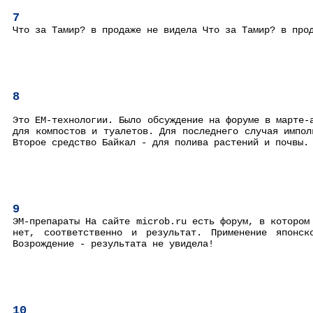
7
Что за Тамир? в продаже не видела Что за Тамир? в про
8
Это ЕМ-технологии. Было обсуждение на форуме в марте-
для компостов и туалетов. Для последнего случая импол
Второе средство Байкал - для полива растений и почвы.
9
ЭМ-препараты На сайте microb.ru есть форум, в котором
нет, соответственно и результат. Применение японск
Возрождение - результата не увидела!
10