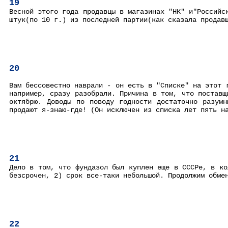
19
Весной этого года продавцы в магазинах "НК" и"Российс
штук(по 10 г.) из последней партии(как сказала продав
20
Вам бессовестно наврали - он есть в "Списке" на этот 
например, сразу разобрали. Причина в том, что поставщ
октябрю. Доводы по поводу годности достаточно разум
продают я-знаю-где! (Он исключен из списка лет пять н
21
Дело в том, что фундазол был куплен еще в СССРе, в ко
безсрочен, 2) срок все-таки небольшой. Продолжим обме
22