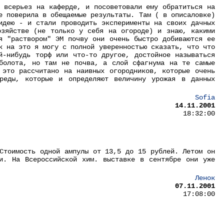
 всерьез на каферде, и посоветовали ему обратиться на
е поверила в обещаемые результаты. Там ( в описаловке)
идею - и стали проводить эксперименты на своих дачных
озяйстве (не только у себя на огороде) и знаю, какими
я "раствором" ЭМ почву они очень быстро добиваются ее
к на это я могу с полной уверенностью сказать, что что
й-нибудь торф или что-то другое, достойное называться
 болота, но там не почва, а слой сфагнума на те самые
 это рассчитано на наивных огородников, которые очень
реды, которые и определяют величину урожая в данных
!
Sofia
14.11.2001
18:32:00
Стоимость одной ампулы от 13,5 до 15 рублей. Летом он
и. На Всероссийской хим. выставке в сентябре они уже
Ленок
07.11.2001
17:08:00