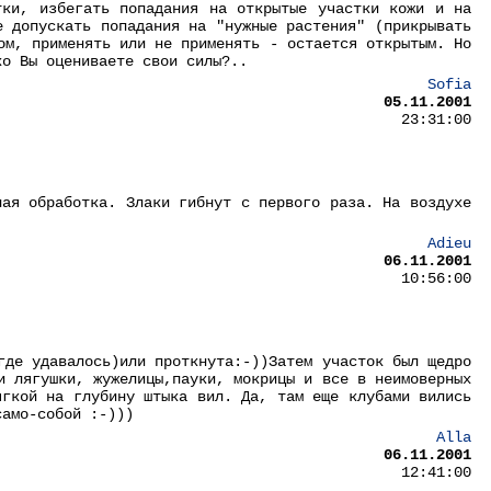
тки, избегать попадания на открытые участки кожи и на
е допускать попадания на "нужные растения" (прикрывать
ом, применять или не применять - остается открытым. Но
ко Вы оцениваете свои силы?..
Sofia
05.11.2001
23:31:00
ная обработка. Злаки гибнут с первого раза. На воздухе
Adieu
06.11.2001
10:56:00
где удавалось)или проткнута:-))Затем участок был щедро
и лягушки, жужелицы,пауки, мокрицы и все в неимоверных
ягкой на глубину штыка вил. Да, там еще клубами вились
само-собой :-)))
Alla
06.11.2001
12:41:00