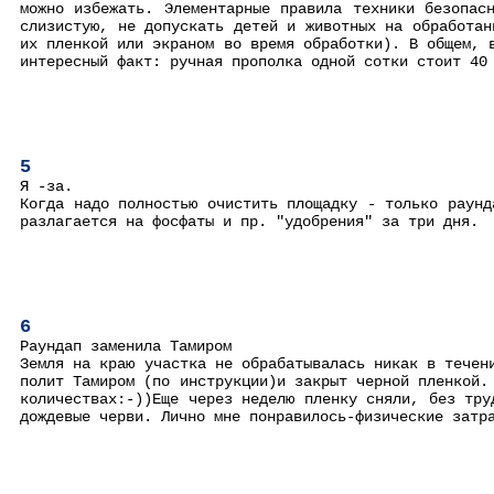
можно избежать. Элементарные правила техники безопас
слизистую, не допускать детей и животных на обработан
их пленкой или экраном во время обработки). В общем, 
интересный факт: ручная прополка одной сотки стоит 40
5
Я -за.
Когда надо полностью очистить площадку - только раунд
разлагается на фосфаты и пр. "удобрения" за три дня.
6
Раундап заменила Тамиром
Земля на краю участка не обрабатывалась никак в течен
полит Тамиром (по инструкции)и закрыт черной пленкой.
количествах:-))Еще через неделю пленку сняли, без тру
дождевые черви. Лично мне понравилось-физические затр