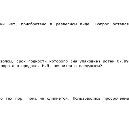
вки нет, приобретено в развесном виде. Вопрос оставл
азолом, срок годности которого (на упаковке) истек 07.99
епарата в продаже. М.б. появится в следующем?
до тех пор, пока не слипнется. Пользовались просроченны