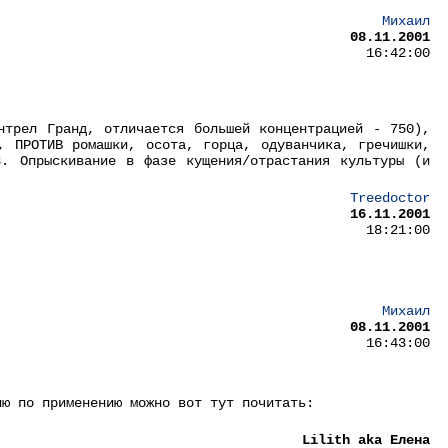
Михаил
08.11.2001
16:42:00
нтрел Гранд, отличается большей концентрацией - 750),
, ПРОТИВ ромашки, осота, горца, одуванчика, гречишки,
. Опрыскивание в фазе кущения/отрастания культуры (и
Treedoctor
16.11.2001
18:21:00
Михаил
08.11.2001
16:43:00
ию по применению можно вот тут почитать:
Lilith aka Елена