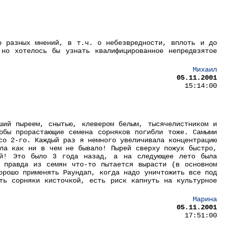
о разных мнений, в т.ч. о небезвредности, вплоть и до
но хотелось бы узнать квалифицированное непредвзятое
Михаил
05.11.2001
15:14:00
ший пыреем, снытью, клевером белым, тысячелистником и
обы прорастающие семена сорняков погибли тоже. Самыми
со 2-го. Каждый раз я немного увеличивала концентрацию
ла как ни в чем не бывало! Пырей сверху пожух быстро,
ий! Это было 3 года назад, а на следующее лето была
 правда из семян что-то пытается вырасти (в основном
орошо применять Раундап, когда надо уничтожить все под
ть сорняки кисточкой, есть риск капнуть на культурное
Марина
05.11.2001
17:51:00