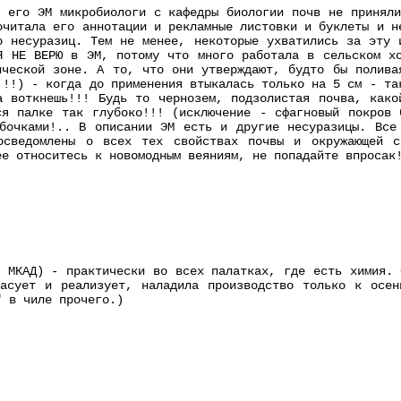
с его ЭМ микробиологи с кафедры биологии почв не приняли
очитала его аннотации и рекламные листовки и буклеты и н
о несуразиц. Тем не менее, некоторые ухватились за эту 
Я НЕ ВЕРЮ в ЭМ, потому что много работала в сельском х
ической зоне. А то, что они утверждают, будто бы полива
!!!) - когда до применения втыкалась только на 5 см - та
 воткнешь!!! Будь то чернозем, подзолистая почва, како
ся палке так глубоко!!! (исключение - сфагновый покров
бочками!.. В описании ЭМ есть и другие несуразицы. Все
осведомлены о всех тех свойствах почвы и окружающей с
ее относитесь к новомодным веяниям, не попадайте впросак
м МКАД) - практически во всех палатках, где есть химия. 
фасует и реализует, наладила производство только к осен
" в чиле прочего.)