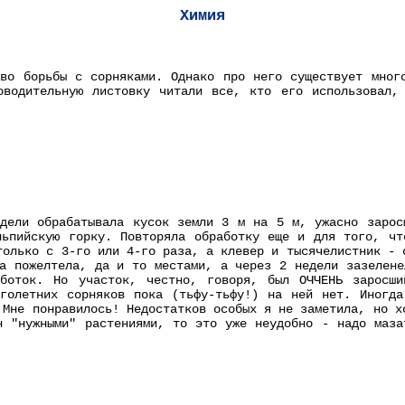
Химия
тво борьбы с сорняками. Однако про него существует мног
оводительную листовку читали все, кто его использовал, 
дели обрабатывала кусок земли 3 м на 5 м, ужасно зарос
льпийскую горку. Повторяла обработку еще и для того, чт
только с 3-го или 4-го раза, а клевер и тысячелистник - 
ка пожелтела, да и то местами, а через 2 недели зазелене
аботок. Но участок, честно, говоря, был ОЧЧЕНЬ заросш
оголетних сорняков пока (тьфу-тьфу!) на ней нет. Иногда
 Мне понравилось! Недостатков особых я не заметила, но х
н "нужными" растениями, то это уже неудобно - надо маза