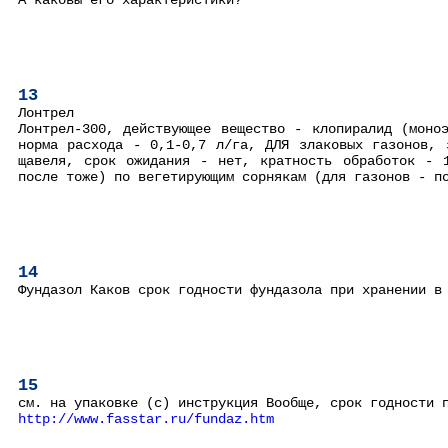
А каковы его характеристики?
13
Лонтрел
Лонтрел-300, действующее вещество - клопиралид (моно
норма расхода - 0,1-0,7 л/га, ДЛЯ злаковых газонов, 
щавеля, срок ожидания - нет, кратность обработок - 
после тоже) по вегетирующим сорнякам (для газонов - п
14
Фундазол Каков срок годности фундазола при хранении в
15
см. на упаковке (с) инструкция Вообще, срок годности 
http://www.fasstar.ru/fundaz.htm