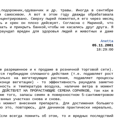
,подорожник,одуванчик и др. травы. Иногда в сентябре
ся самосевом. А вот в этом году дважды обрабатавала
нцентрировано. Сверху пырей пожелтел,я его через месяц
ть и хрен он плохо дейсвует. Согласна с Мариной, что
зать и прикрыть банкой,чтобы не касались друг друга. Я
раундап вреден для здоровья людей и животных и даже
Anetta
05.11.2001
18:29:00
е разрешенное и к продаже в розничной торговой сети).
тся гербицидом сплошного действия (т.е. подавляет рост
олько на вегетирующие растения, подавляет процессы
конце вегетации) - то эффективность раундапа заметно
жность и температура воздуха, наличие ветра в момент
 ДЕЙСТВУЕТ НА ПРОРАСТАЮЩИЕ СЕМЕНА СОРНЯКОВ, так как в
ме того, запасы семян в поверхностном 5-сантиметровом
танных участках снова и снова.
в момент внесения препарата. Для достижения большего
но это, повторюсь, для дачников практически нереально,
Если всегда помнить об этом, то и вредных последствий