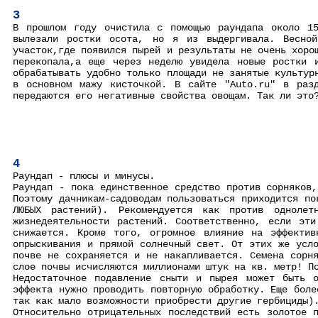
3
В прошлом году очистила с помощью раундапа около 15
вылезали ростки осота, но я из выдергивала. Весной
участок,где появился пырей и результаты не очень хоро
перекопала,а еще через неделю увидела новые ростки 
обрабатывать удобно только площади не занятые культур
в основном мажу кисточкой. В сайте "Auto.ru" в раз
передаются его негативные свойства овощам. Так ли это
4
Раундап - плюсы и минусы.
Раундап - пока единственное средство против сорняков
Поэтому дачникам-садоводам пользоваться приходится по
ЛЮБЫХ растений). Рекомендуется как против однолет
жизнедеятельности растений. Соответственно, если эт
снижается. Кроме того, огромное влияние на эффектив
опрыскивания и прямой солнечный свет. От этих же усл
почве не сохраняется и не накапливается. Семена сорн
слое почвы исчисляются миллионами штук на кв. метр! П
Недостаточное подавление сныти и пырея может быть о
эффекта нужно проводить повторную обработку. Еще боле
так как мало возможности приобрести другие гербициды)
Относительно отрицательных последствий есть золотое 