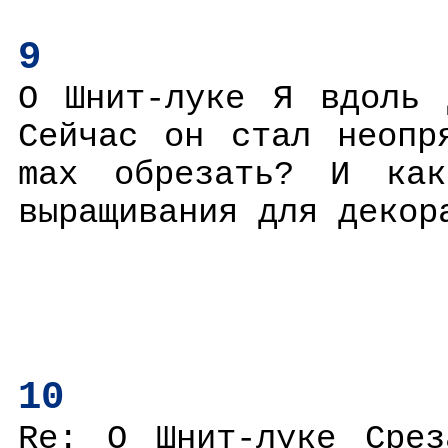
9
О Шнит-луке Я вдоль 
Сейчас он стал неопр
max обрезать? И како
выращивания для декор
10
Re: О Шнит-луке Срез