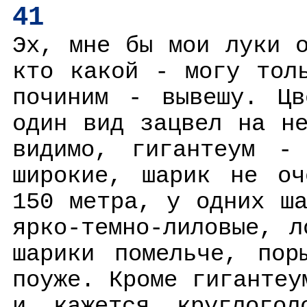
41
Эх, мне бы мои луки 
кто какой - могу тол
починим - вывешу. Цв
один вид зацвел на н
видимо, гигантеум -
широкие, шарик не оч
150 метра, у одних ш
ярко-темно-лиловые, 
шарики помельче, пор
поуже. Кроме гигантеу
и, кажется, круглогол