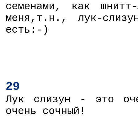
семенами, как шнитт
меня,т.н., лук-слиз
есть:-)
29
Лук слизун - это оч
очень сочный!