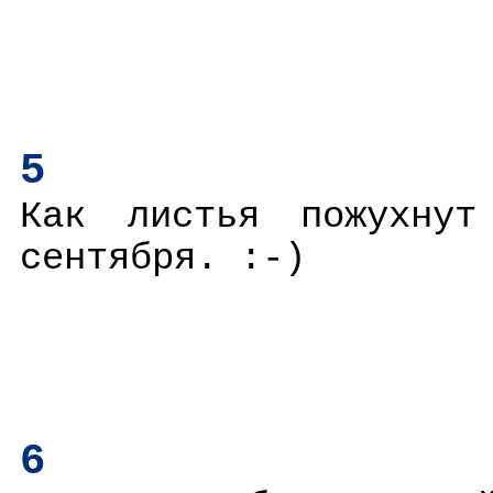
5
Как листья пожухну
сентября. :-)
6