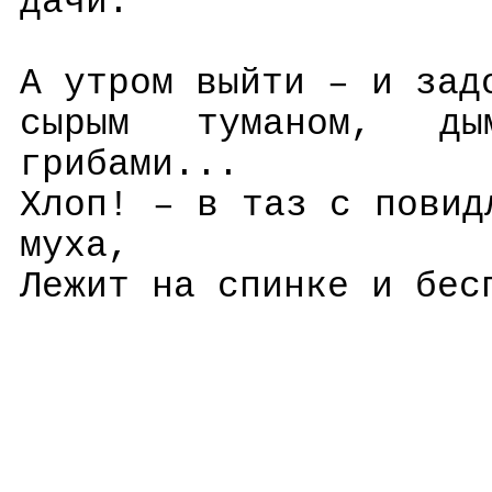
дачи.
А утром выйти – и зад
сырым туманом, ды
грибами...
Хлоп! – в таз с повид
муха,
Лежит на спинке и бес