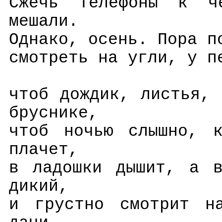
Сжечь телефоны к ч
мешали.
Однако, осень. Пора п
смотреть на угли, у п
чтоб дождик, листья,
бруснике,
чтоб ночью слышно, к
плачет,
в ладошки дышит, а в
дикий,
и грустно смотрит н