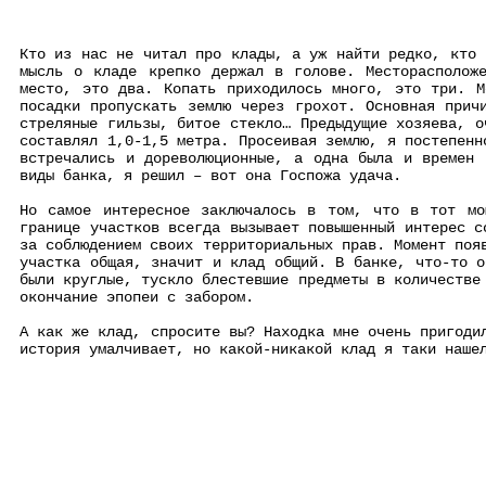
Кто из нас не читал про клады, а уж найти редко, кто 
мысль о кладе крепко держал в голове. Месторасполож
место, это два. Копать приходилось много, это три. М
посадки пропускать землю через грохот. Основная прич
стреляные гильзы, битое стекло… Предыдущие хозяева, о
составлял 1,0-1,5 метра. Просеивая землю, я постепенн
встречались и дореволюционные, а одна была и времен 
виды банка, я решил – вот она Госпожа удача.
Но самое интересное заключалось в том, что в тот мо
границе участков всегда вызывает повышенный интерес с
за соблюдением своих территориальных прав. Момент поя
участка общая, значит и клад общий. В банке, что-то о
были круглые, тускло блестевшие предметы в количестве
окончание эпопеи с забором.
А как же клад, спросите вы? Находка мне очень пригоди
история умалчивает, но какой-никакой клад я таки наше