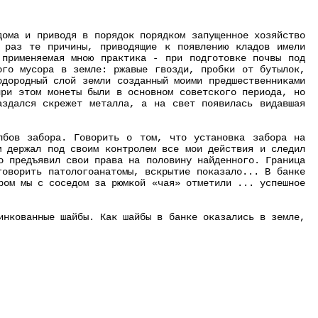
дома и приводя в порядок порядком запущенное хозяйство
 раз те причины, приводящие к появлению кладов имели
 применяемая мною практика - при подготовке почвы под
ого мусора в земле: ржавые гвозди, пробки от бутылок,
одородный слой земли созданный моими предшественниками
при этом монеты были в основном советского периода, но
аздался скрежет металла, а на свет появилась видавшая
лбов забора. Говорить о том, что установка забора на
м держал под своим контролем все мои действия и следил
о предъявил свои права на половину найденного. Граница
говорить патологоанатомы, вскрытие показало... В банке
ром мы с соседом за рюмкой «чая» отметили ... успешное
инкованные шайбы. Как шайбы в банке оказались в земле,