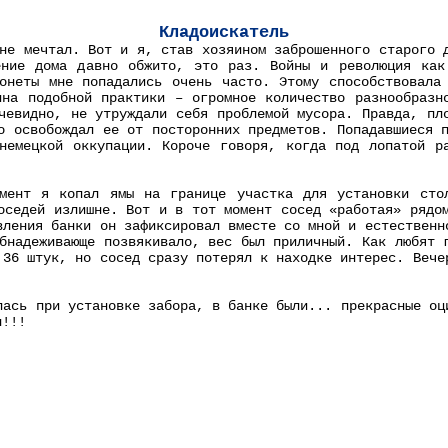
Кладоискатель
не мечтал. Вот и я, став хозяином заброшенного старого 
ение дома давно обжито, это раз. Войны и революция как
онеты мне попадались очень часто. Этому способствовала
ина подобной практики – огромное количество разнообразн
чевидно, не утруждали себя проблемой мусора. Правда, пл
о освобождал ее от посторонних предметов. Попадавшиеся 
немецкой оккупации. Короче говоря, когда под лопатой р
мент я копал ямы на границе участка для установки сто
оседей излишне. Вот и в тот момент сосед «работая» рядо
вления банки он зафиксировал вместе со мной и естественн
бнадеживающе позвякивало, вес был приличный. Как любят 
 36 штук, но сосед сразу потерял к находке интерес. Вече
лась при установке забора, в банке были... прекрасные оц
л!!!