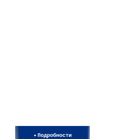
Мои настройки
Регистрация
Подробности
Карта WEBСАД в Моск