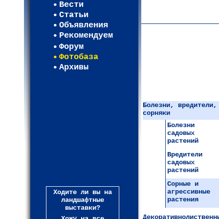
Вести
Карта WEBСАД в Лени
Статьи
(93)
Объявления
Рекомендуем
Форум
Фотобаза
Архивы
Болезни, вредители,
сорняки
Болезни
садовых
растений
Вредители
садовых
растений
Сорные и
агрессивные
Ходите ли вы на
растения
ландшафтные
выставки?
Декоративнолиственн
Хожу на все