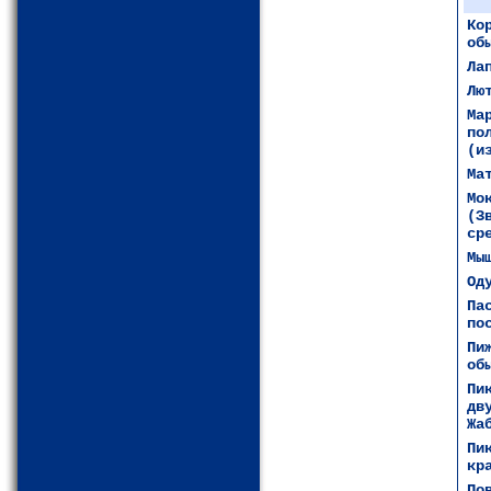
Ко
об
Ла
Лю
Ма
по
(и
Ма
Мо
(З
ср
Мы
Од
Па
по
Пи
об
Пи
дв
Жа
Пи
кр
По