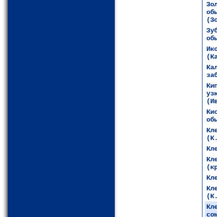
Зо
об
(З
Зу
об
Ик
(К
Ка
за
Ки
уз
(И
Ки
об
Кл
(К
Кл
Кл
(к
Кл
Кл
(К
Кл
со