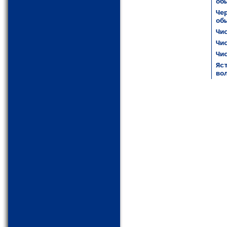
об
Че
об
Чи
Чи
Чи
Яс
во