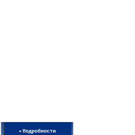
Мои настройки
Регистрация
Подробности
Карта WEBСАД в Московской