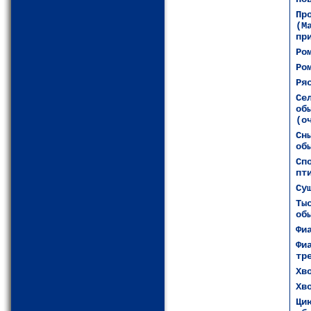
Пр
(М
пр
Ро
Ро
Ря
Се
об
(о
Сн
об
Сп
пт
Су
Ты
об
Фи
Фи
тр
Хв
Хв
Ци