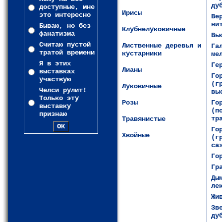
ду
доступные, мне
Ирисы
это интересно
Ве
ни
Бываю, но без
Клубнелуковичные
фанатизма
Вь
Считаю пустой
Лиственные деревья и
Га
тратой времени
кустарники
ме
Я в этих
Ге
Лианы
выставках
Го
участвую
(г
Луковичные
Челси рулит!
вь
Только эту
Розы
Го
выставку
(п
признаю
тр
Травянистые
Го
Хвойные
(г
са
Го
Гр
Ды
ле
Жи
Зв
ду