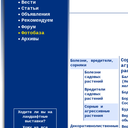
Вести
Карта WEBСАД в Ленинградс
Статьи
Объявления
Рекомендуем
Форум
Фотобаза
Архивы
Со
Болезни, вредители,
сорняки
аг
ра
Болезни
садовых
Ба
растений
(Н
же
Вредители
Бо
садовых
растений
Бо
Со
Сорные и
Бу
агрессивные
Ходите ли вы на
растения
Ве
ландшафтные
об
выставки?
Декоративнолиственные
Ве
Хожу на все