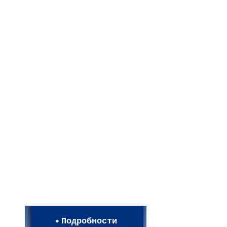
Мои настройки
Регистрация
Подробности
Карта WEBСАД в Моск