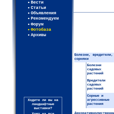
Вести
Карта WEBСАД в Лени
Статьи
(93)
Объявления
Рекомендуем
Форум
Фотобаза
Архивы
Болезни, вредители,
сорняки
Болезни
садовых
растений
Вредители
садовых
растений
Сорные и
агрессивные
Ходите ли вы на
растения
ландшафтные
выставки?
Декоративнолиственн
Хожу на все