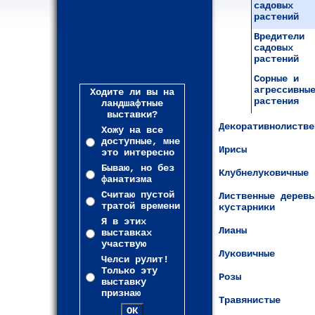
садовых
растений
Вредители
садовых
растений
Сорные и
агрессивны
Ходите ли вы на
растения
ландшафтные
выставки?
Декоративнолистве
Хожу на все
доступные, мне
Ирисы
это интересно
Бываю, но без
Клубнелуковичные
фанатизма
Считаю пустой
Лиственные деревь
тратой времени
кустарники
Я в этих
Лианы
выставках
участвую
Луковичные
Челси рулит!
Только эту
Розы
выставку
признаю
Травянистые