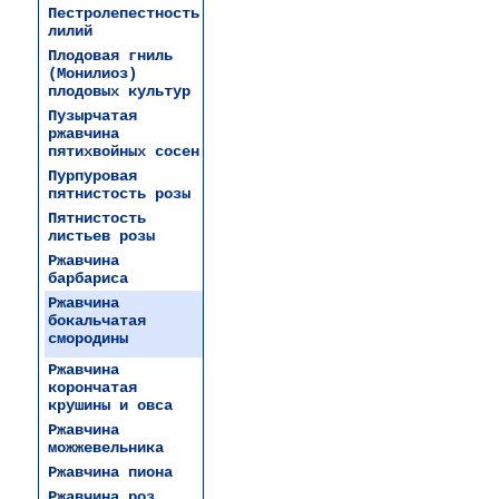
Пестролепестность
лилий
Плодовая гниль
(Монилиоз)
плодовых культур
Пузырчатая
ржавчина
пятихвойных сосен
Пурпуровая
пятнистость розы
Пятнистость
листьев розы
Ржавчина
барбариса
Ржавчина
бокальчатая
смородины
Ржавчина
корончатая
крушины и овса
Ржавчина
можжевельника
Ржавчина пиона
Ржавчина роз