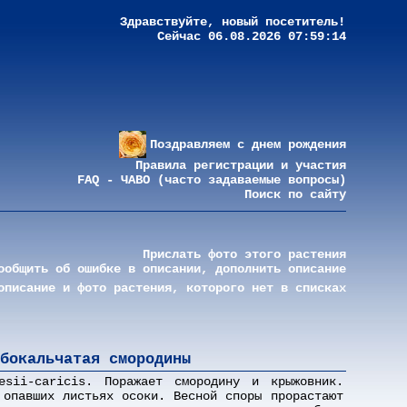
Здравствуйте, новый посетитель!
Сейчас 06.08.2026 07:59:14
Поздравляем с днем рождения
Правила регистрации и участия
FAQ - ЧАВО (часто задаваемые вопросы)
Поиск по сайту
Прислать фото этого растения
ообщить об ошибке в описании, дополнить описание
описание и фото растения, которого нет в списках
бокальчатая смородины
sii-caricis. Поражает смородину и крыжовник.
 опавших листьях осоки. Весной споры прорастают