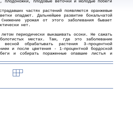
, плодоножки, плодовые веточки и молодые побеги
страдавших частях растений появляются оранжевые
ветки опадают. Дальнейшее развитие бокальчатой
 Снижение урожая от этого заболевания бывает
ктически нет.
летом периодически выкашивать осоки. Не сажать
болотистых местах. Там, где это заболевание
о весной обрабатывать растения 3-процентной
нием и после цветения - 1-процентной бордоской
обеги и собирать пораженные опавшие листья и