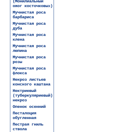
(Монилиальный
ожог косточковых)
Мучнистая роса
барбариса
Мучнистая роса
дуба
Мучнистая роса
клена
Мучнистая роса
люпина
Мучнистая роса
розы
Мучнистая роса
флокса
Некроз листьев
конского каштана
Нектриевый
(туберкуляриевый)
некроз
Опенок осенний
Песталоция
обугленная
Пестрая гниль
ствола