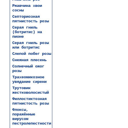
Ржавчина хвои
сосны
Септориозная
пятнистость розы
Серая гниль
(ботритис) на
пионе
Серая гниль розы
или ботритис
Слепой побег розы
Снежная плесень
Солнечный ожог
розы
Трахеомикозное
увядание сирени
Трутовик
жестковолосистый
Филлостиктозная
пятнистость розы
Флоксы,
поражённые
вирусом
пестролепестности