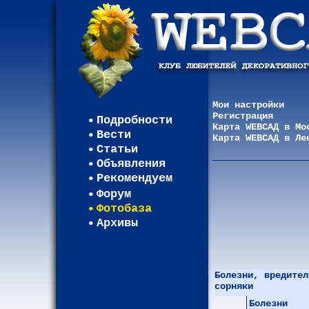
Мои настройки
Регистрация
Подробности
Карта WEBСАД в Мо
Вести
Карта WEBСАД в Ле
Статьи
Объявления
Рекомендуем
Форум
Фотобаза
Архивы
Болезни, вредител
сорняки
Болезни