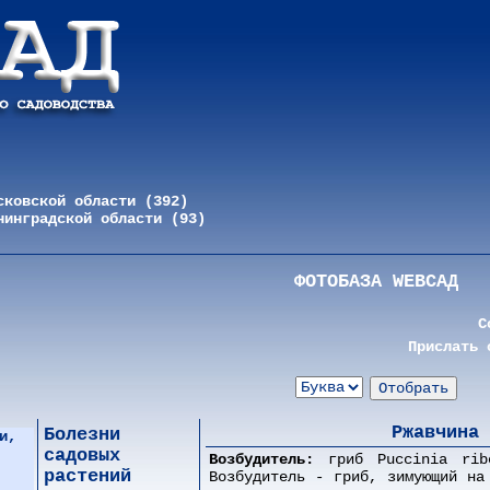
сковской области (392)
нинградской области (93)
ФОТОБАЗА WEBСАД
С
Прислать 
Ржавчина 
Болезни
и,
садовых
Возбудитель:
гриб Puccinia ribe
растений
Возбудитель - гриб, зимующий на