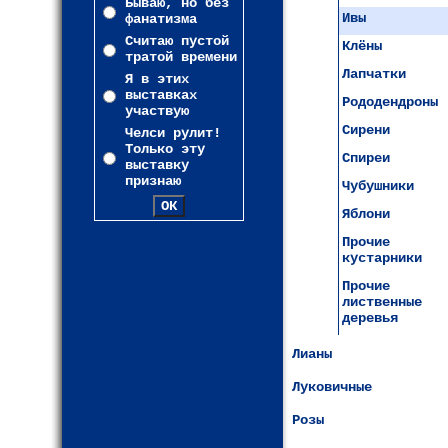
Бываю, но без
Ивы
фанатизма
Считаю пустой
Клёны
тратой времени
Лапчатки
Я в этих
выставках
Рододендроны
участвую
Сирени
Челси рулит!
Только эту
Спиреи
выставку
признаю
Чубушники
Яблони
Прочие
кустарники
Прочие
лиственные
деревья
Лианы
Луковичные
Розы