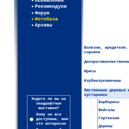
Объявления
Рекомендуем
Форум
Фотобаза
Архивы
Болезни, вредители,
сорняки
Декоративнолиственн
Ирисы
Клубнелуковичные
Лиственные деревья 
кустарники
Ходите ли вы на
Барбарисы
ландшафтные
выставки?
Вейгелы
Хожу на все
Гортензии
доступные, мне
это интересно
Дерены