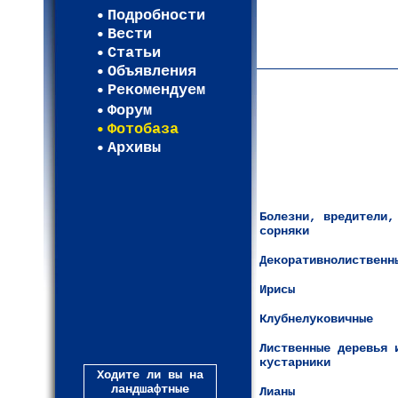
Регистрация
Подробности
Карта WEBСАД в Моск
Вести
Карта WEBСАД в Лени
Статьи
(93)
Объявления
Рекомендуем
Форум
Фотобаза
Архивы
Болезни, вредители,
сорняки
Декоративнолиственн
Ирисы
Клубнелуковичные
Лиственные деревья 
кустарники
Ходите ли вы на
ландшафтные
Лианы