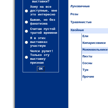
выставки?
Луковичные
Хожу на все
доступные, мне
Розы
это интересно
Бываю, но без
Травянистые
фанатизма
Считаю пустой
Хвойные
тратой времени
Ели
Я в этих
выставках
Кипарисовики
участвую
Можжевельники
Челси рулит!
Только эту
Пихты
выставку
признаю
Сосны
Туи
Прочие