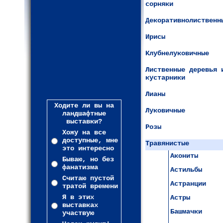
сорняки
Декоративнолиственн
Ирисы
Клубнелуковичные
Лиственные деревья 
кустарники
Лианы
Ходите ли вы на
Луковичные
ландшафтные
выставки?
Розы
Хожу на все
доступные, мне
Травянистые
это интересно
Акониты
Бываю, но без
фанатизма
Астильбы
Считаю пустой
Астранции
тратой времени
Я в этих
Астры
выставках
Башмачки
участвую