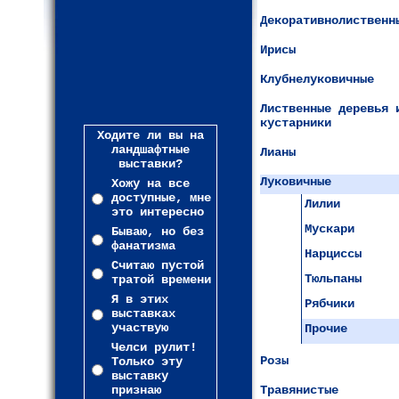
Декоративнолиственн
Ирисы
Клубнелуковичные
Лиственные деревья 
кустарники
Ходите ли вы на
ландшафтные
Лианы
выставки?
Луковичные
Хожу на все
доступные, мне
Лилии
это интересно
Мускари
Бываю, но без
фанатизма
Нарциссы
Считаю пустой
Тюльпаны
тратой времени
Я в этих
Рябчики
выставках
участвую
Прочие
Челси рулит!
Розы
Только эту
выставку
признаю
Травянистые