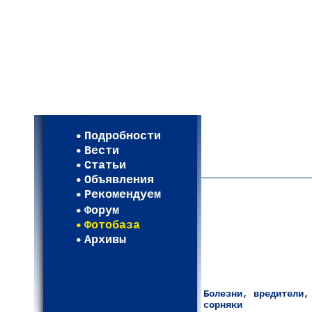
Мои настройки
Регистрация
Подробности
Карта WEBСАД в Моск
Вести
Карта WEBСАД в Лени
Статьи
(93)
Объявления
Рекомендуем
Форум
Фотобаза
Архивы
Болезни, вредители,
сорняки